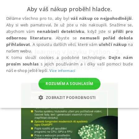
Aby váš nákup proběhl hladce.
Děláme všechno pro to, aby byl
váš nákup co nejpohodlnější
.
Aby si web pamatoval, že už jste u nás nakoupili. Snažíme se,
abychom vám
nenabízeli detektivku
, když jste si
přišli pro
odbornou literaturu
. Abyste se
nemuseli pořád dokola
Všechny knihy
Technika, auta, počítače
Počíta
přihlašovat
. A spoustu dalších věcí, které vám
ulehčí nákup
na
Deep learning v jazyku Python - 2.,
našem webu.
K tomu slouží cookies a podobné technologie.
Dejte nám
rozšířené vydání
prosím souhlas
s jejich používáním a i díky vaší pomoci bude
Knihovna Keras, TensorFlow
náš e-shop ještě lepší.
Více informací
Chollet François
ROZUMÍM A SOUHLASÍM
ZOBRAZIT PODROBNOSTI
NEZBYTNÉ
ANALYTICKÉ
MARKETINGOVÉ
FUNKČNÍ
NEZAŘAZENÉ SOUBORY