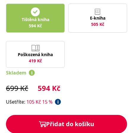
správně.
PHPSESSID
Zavřením
Cookie
PHP.net
prohlížeče
generovaný
www.bambook.cz
E-kniha
aplikacemi
Tištěná kniha
založenými
505
Kč
594
Kč
na jazyce
PHP. Toto je
univerzální
identifikátor
používaný k
udržování
proměnných
Poškozená kniha
relací
419
Kč
uživatelů.
Obvykle se
jedná o
Skladem
i
náhodně
vygenerované
číslo, jeho
použití může
699
Kč
594
Kč
být specifické
pro daný
web, ale
Ušetříte
:
105
Kč
15
%
i
dobrým
příkladem je
udržování
přihlášeného
stavu
Přidat do košíku
uživatele mezi
stránkami.