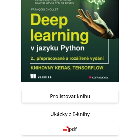
Nezbytné
Analytické
Marketingové
Funkční
Nezařazené soubory
Nezbytně nutné soubory cookie umožňují základní funkce webových
stránek, jako je přihlášení uživatele a správa účtu. Webové stránky nelze
bez nezbytně nutných souborů cookie správně používat.
Provider /
Název
Vyprší
Popis
Doména
CookieScriptConsent
1 měsíc
Tento soubor
CookieScript
cookie
www.grada.cz
používá
služba
Cookie-
Script.com k
zapamatování
předvoleb
Prolistovat knihu
souhlasu se
soubory
cookie
návštěvníků.
Ukázky z E-knihy
Je nutné, aby
banner
cookie
pdf
Cookie-
Script.com
fungoval