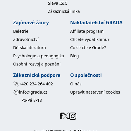
Sleva ISIC
IDE
1 rok
Tento soubor cookie
Google LLC
Zákaznická linka
nastavuje společnost
.doubleclick.net
Doubleclick a provádí
informace o tom, jak
Zajímavé žánry
Nakladatelství GRADA
koncový uživatel používá
webové stránky a
Beletrie
Affiliate program
jakoukoli reklamu,
kterou koncový uživatel
Zdravotnictví
Chcete vydat knihu?
mohl vidět před
návštěvou uvedeného
Dětská literatura
Co se čte v Gradě?
webu.
Psychologie a pedagogika
Blog
uid
.adform.net
2 měsíce
Tento soubor cookie
poskytuje jednoznačně
Osobní rozvoj a poznání
přiřazené strojově
generované ID uživatele
a shromažďuje údaje o
Zákaznická podpora
O společnosti
aktivitě na webu. Tato
data mohou být
+420 234 264 402
O nás
odeslána k analýze a
hlášení třetí straně.
info@grada.cz
Upravit nastavení cookies
Po-Pá 8-18