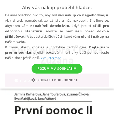
Aby váš nákup proběhl hladce.
Děláme všechno pro to, aby byl
váš nákup co nejpohodlnější
.
Aby si web pamatoval, že už jste u nás nakoupili. Snažíme se,
abychom vám
nenabízeli detektivku
, když jste si
přišli pro
odbornou literaturu
. Abyste se
nemuseli pořád dokola
autoři
Číková Zuzana
přihlašovat
. A spoustu dalších věcí, které vám
ulehčí nákup
na
našem webu.
Knihy autora
Číková
K tomu slouží cookies a podobné technologie.
Dejte nám
prosím souhlas
s jejich používáním a i díky vaší pomoci bude
Zuzana
náš e-shop ještě lepší.
Více informací
ROZUMÍM A SOUHLASÍM
ZOBRAZIT PODROBNOSTI
NEZBYTNÉ
ANALYTICKÉ
MARKETINGOVÉ
FUNKČNÍ
NEZAŘAZENÉ SOUBORY