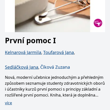
První pomoc I
Kelnarová Jarmila
Toufarová Jana
,
,
Sedláčková Jana
Číková Zuzana
,
Nová, moderní učebnice jednoduchým a přehledným
způsobem seznamuje studenty zdravotnických oborů
i účastníky kurzů první pomoci s principy základní a
rozšířené první pomoci. Kniha, která je doplněna
modelovými úlohami, bohatou fotografickou
více
dokumentací i kreslenými obrázky, naučí studenty