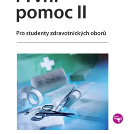
koncový uživatel používá
webové stránky a
jakoukoli reklamu,
kterou koncový uživatel
mohl vidět před
návštěvou uvedeného
webu.
MR
7 dní
Toto je soubor cookie
Microsoft
první strany společnosti
Corporation
Microsoft MSN, který
.c.bing.com
používáme k měření
používání webu pro
interní analýzu.
_uetvid
1 rok
Toto je soubor cookie
Microsoft
využívaný společností
Corporation
Microsoft Bing Ads a je
.grada.cz
sledovacím souborem
cookie. Umožňuje nám
komunikovat s
uživatelem, který již dříve
navštívil náš web.
test_cookie
15 minut
Tento soubor cookie
Google LLC
nastavuje společnost
.doubleclick.net
DoubleClick (kterou
vlastní společnost
Google), aby zjistila, zda
prohlížeč návštěvníka
webu podporuje
soubory cookie.