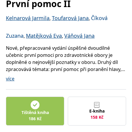
První pomoc II
správně.
PHPSESSID
Zavřením
Cookie
PHP.net
prohlížeče
generovaný
www.bambook.cz
Kelnarová Jarmila
Toufarová Jana
Číková
,
,
aplikacemi
založenými
na jazyce
PHP. Toto je
Zuzana
Matějková Eva
Váňová Jana
,
,
univerzální
identifikátor
používaný k
Nové, přepracované vydání úspěšné dvoudílné
udržování
proměnných
učebnic první pomoci pro zdravotnické obory je
relací
uživatelů.
doplněné o nejnovější poznatky v oboru. Druhý díl
Obvykle se
jedná o
zpracovává témata: první pomoc při poranění hlavy,
náhodně
oka, páteře a míchy, hrudníku, břicha, pánve,
vygenerované
více
číslo, jeho
končetin, při polytraumatu, tlakovém poranění,
použití může
být specifické
úrazech při dopravních nehodách nebo při sportu, při
pro daný
poškození organismu teplem, chladem, elektrickým
web, ale
dobrým
proudem, chemickými látkami, dále první pomoc při
příkladem je
udržování
E-kniha
urologických úrazech, gynekologických akutních
Tištěná kniha
přihlášeného
158
Kč
stavu
stavech, náhlých příhodách břišních atd. Poslední
186
Kč
uživatele mezi
kapitola obsahuje několik modelových případů s
stránkami.