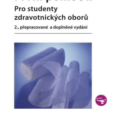
Nezbytné
Analytické
Marketingové
Funkční
Nezařazené soubory
Nezbytně nutné soubory cookie umožňují základní funkce webových
stránek, jako je přihlášení uživatele a správa účtu. Webové stránky nelze
bez nezbytně nutných souborů cookie správně používat.
Provider /
Název
Vyprší
Popis
Doména
CookieScriptConsent
1 měsíc
Tento soubor
CookieScript
cookie
www.grada.cz
používá
služba
Cookie-
Script.com k
zapamatování
předvoleb
souhlasu se
soubory
cookie
návštěvníků.
Je nutné, aby
banner
cookie
Cookie-
Script.com
fungoval