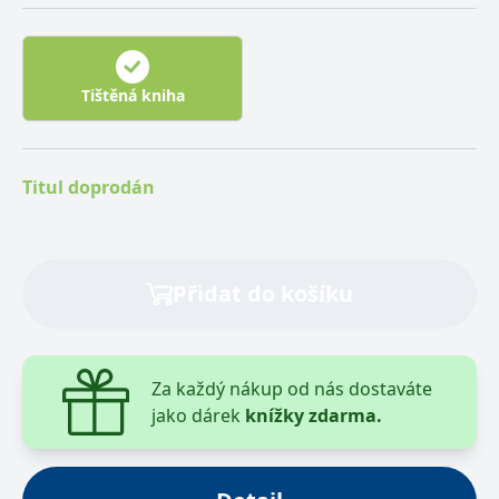
rychle a kvalitně zachránit lidský život, ošetřit
postiženého v extrémních situacích i umět
komunikovat s dispečinkem integrovaného
záchranného systému. Publikace, která vychází ve
Tištěná kniha
dvou dílech, obsahuje také platné vyhlášky a
normativy, které se dané problematiky týkají. První díl
obsahuje obecné poznatky - od vybavení příruční
Titul doprodán
lékárny přes obvazovou techniku, polohování a
transport raněných, bezvědomí, křečové stavy až po
ošetřování ran. V druhém díle jsou postupy nutné k
vyhodnocení a ošetření úrazů podle jednotlivých
Přidat do košíku
tělních systémů.
Za každý nákup od nás dostaváte
jako dárek
knížky zdarma.