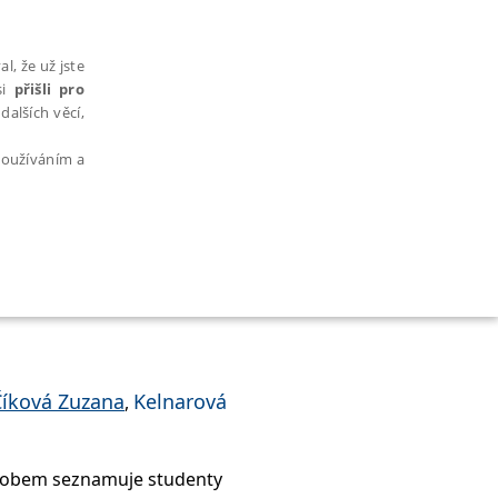
l, že už jste
si
přišli pro
dalších věcí,
 používáním a
AŘAZENÉ SOUBORY
Číková Zuzana
Kelnarová
,
bytně nutných souborů cookie správně používat.
sobem seznamuje studenty