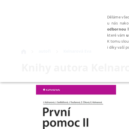
Děláme všec
u nás nako
odbornou l
které vám
u
K tomu slou
i díky vaší 
autoři
Kelnarová Eva
Knihy autora
Kelnar
NEZBYTNÉ
Nezbytně nutné soubory cookie umožňují základní funkce webovýc
Provider /