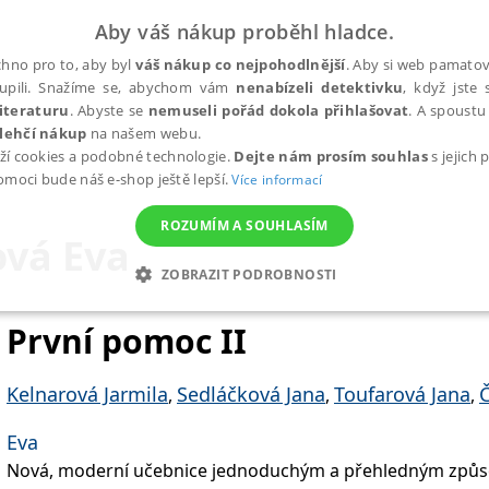
Aby váš nákup proběhl hladce.
hno pro to, aby byl
váš nákup co nejpohodlnější
. Aby si web pamatova
upili. Snažíme se, abychom vám
nenabízeli detektivku
, když jste 
iteraturu
. Abyste se
nemuseli pořád dokola přihlašovat
. A spoustu 
lehčí nákup
na našem webu.
ží cookies a podobné technologie.
Dejte nám prosím souhlas
s jejich
pomoci bude náš e-shop ještě lepší.
Více informací
ROZUMÍM A SOUHLASÍM
ová Eva
ZOBRAZIT PODROBNOSTI
ANALYTICKÉ
MARKETINGOVÉ
FUNKČNÍ
NEZ
První pomoc II
Kelnarová Jarmila
Sedláčková Jana
Toufarová Jana
,
,
,
Nezbytné
Analytické
Marketingové
Funkční
Nezařazené soubory
Eva
h stránek, jako je přihlášení uživatele a správa účtu. Webové stránky nelze bez nez
Nová, moderní učebnice jednoduchým a přehledným způ