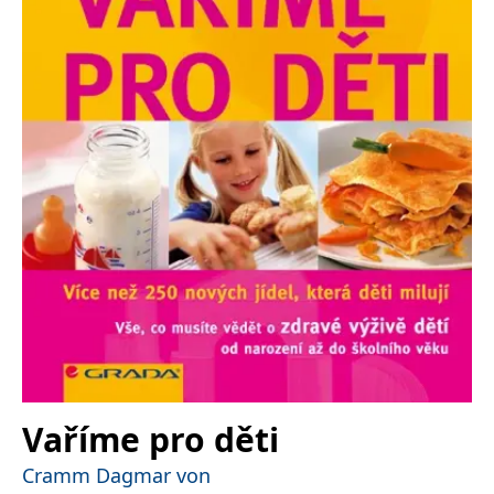
Nezbytné
Analytické
Marketingové
Funkční
Nezařazené soubory
Nezbytně nutné soubory cookie umožňují základní funkce webových
stránek, jako je přihlášení uživatele a správa účtu. Webové stránky nelze
bez nezbytně nutných souborů cookie správně používat.
Provider /
Název
Vyprší
Popis
Doména
CookieScriptConsent
1 měsíc
Tento soubor
CookieScript
cookie
www.grada.cz
používá
služba
Cookie-
Script.com k
zapamatování
předvoleb
souhlasu se
soubory
cookie
návštěvníků.
Je nutné, aby
banner
Vaříme pro děti
cookie
Cookie-
Script.com
Cramm Dagmar von
fungoval