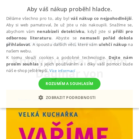
Aby váš nákup proběhl hladce.
Děláme všechno pro to, aby byl
váš nákup co nejpohodlnější
.
Aby si web pamatoval, že už jste u nás nakoupili. Snažíme se,
abychom vám
nenabízeli detektivku
, když jste si
přišli pro
odbornou literaturu
. Abyste se
nemuseli pořád dokola
autoři
Cramm Dagmar von
přihlašovat
. A spoustu dalších věcí, které vám
ulehčí nákup
na
našem webu.
Knihy autora
Cramm
K tomu slouží cookies a podobné technologie.
Dejte nám
prosím souhlas
s jejich používáním a i díky vaší pomoci bude
Dagmar von
náš e-shop ještě lepší.
Více informací
ROZUMÍM A SOUHLASÍM
ZOBRAZIT PODROBNOSTI
NEZBYTNÉ
ANALYTICKÉ
MARKETINGOVÉ
FUNKČNÍ
NEZAŘAZENÉ SOUBORY