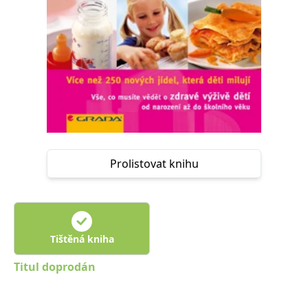
Nezbytné
Analytické
Marketingové
Funkční
Nezařazené soubory
Nezbytně nutné soubory cookie umožňují základní funkce webových
stránek, jako je přihlášení uživatele a správa účtu. Webové stránky nelze
bez nezbytně nutných souborů cookie správně používat.
Provider /
Název
Vyprší
Popis
Doména
CookieScriptConsent
1 měsíc
Tento soubor
CookieScript
cookie
www.grada.cz
používá
Prolistovat knihu
služba
Cookie-
Script.com k
zapamatování
předvoleb
souhlasu se
soubory
cookie
Tištěná kniha
návštěvníků.
Je nutné, aby
banner
Titul doprodán
cookie
Cookie-
Script.com
fungoval