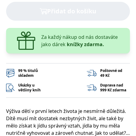
správně.
Přidat do košíku
PHPSESSID
Zavřením
Cookie
PHP.net
prohlížeče
generovaný
www.bambook.cz
aplikacemi
založenými
na jazyce
PHP. Toto je
Za každý nákup od nás dostaváte
univerzální
identifikátor
jako dárek
knížky zdarma.
používaný k
udržování
proměnných
relací
uživatelů.
Obvykle se
jedná o
99 % titulů
Poštovné od
náhodně
skladem
49 Kč
vygenerované
číslo, jeho
Ukázky u
Doprava nad
použití může
většiny knih
999 Kč zdarma
být specifické
pro daný
web, ale
dobrým
příkladem je
Výživa dětí v první letech života je nesmírně důležitá.
udržování
přihlášeného
Dítě musí mít dostatek nezbytných živit, ale také by
stavu
mělo získat k jídlu správný vztah, jídla by mu měla
uživatele mezi
stránkami.
nutričně vyhovovat a zároveň chutnat. Jak to udělat?