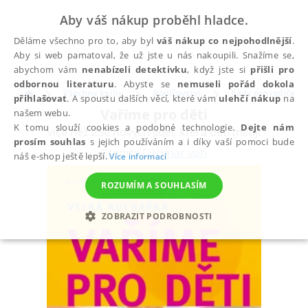
Aby váš nákup proběhl hladce.
Děláme všechno pro to, aby byl
váš nákup co nejpohodlnější
.
Aby si web pamatoval, že už jste u nás nakoupili. Snažíme se,
abychom vám
nenabízeli detektivku
, když jste si
přišli pro
odbornou literaturu
. Abyste se
nemuseli pořád dokola
Všechny knihy
Rodičovství
Rady pro rodiče
přihlašovat
. A spoustu dalších věcí, které vám
ulehčí nákup
na
Vaříme pro děti
našem webu.
K tomu slouží cookies a podobné technologie.
Dejte nám
více než 250 nových jídel, která děti milují
prosím souhlas
s jejich používáním a i díky vaší pomoci bude
Cramm Dagmar von
náš e-shop ještě lepší.
Více informací
ROZUMÍM A SOUHLASÍM
ZOBRAZIT PODROBNOSTI
NEZBYTNÉ
ANALYTICKÉ
MARKETINGOVÉ
FUNKČNÍ
NEZAŘAZENÉ SOUBORY