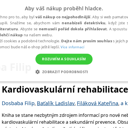
Aby váš nákup proběhl hladce.
hno pro to, aby byl
váš nákup co nejpohodlnější
. Aby si web pamatova
upili. Snažíme se, abychom vám
nenabízeli detektivku
, když jste 
iteraturu
. Abyste se
nemuseli pořád dokola přihlašovat
. A spoustu 
lehčí nákup
na našem webu.
ží cookies a podobné technologie.
Dejte nám prosím souhlas
s jejich
pomoci bude náš e-shop ještě lepší.
Více informací
ROZUMÍM A SOUHLASÍM
 Filip
ZOBRAZIT PODROBNOSTI
ANALYTICKÉ
MARKETINGOVÉ
FUNKČNÍ
NEZ
Kardiovaskulární rehabilitac
Dosbaba Filip
Baťalík Ladislav
Filáková Kateřina
a k
,
,
,
Nezbytné
Analytické
Marketingové
Funkční
Nezařazené soubory
Kniha se stane nezbytným zdrojem informací pro nové n
h stránek, jako je přihlášení uživatele a správa účtu. Webové stránky nelze bez nez
kardiovaskulární rehabilitace a sekundární prevence. Obs