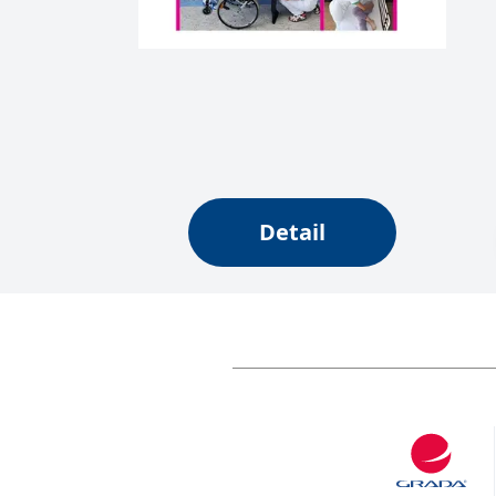
web.
Corporation
.grada.cz
MUID
1 rok
Tento soubor cook
Microsoft
synchronizuje s
Corporation
.clarity.ms
sid
.seznam.cz
1 měsíc
Toto je velmi bě
_gcl_au
3 měsíce
Tento soubor co
Google LLC
uživatel mohl v
.grada.cz
MR
7 dní
Toto je soubor c
Microsoft
Corporation
Detail
.c.bing.com
_uetvid
1 rok
Toto je soubor c
Microsoft
náš web.
Corporation
.grada.cz
test_cookie
15 minut
Tento soubor coo
Google LLC
.doubleclick.net
IDE
1 rok
Tento soubor co
Google LLC
uživatel mohl v
.doubleclick.net
uid
.adform.net
2 měsíce
Tento soubor co
analýze a hlášení