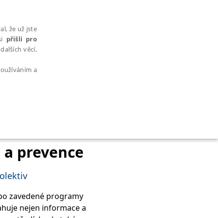
l, že už jste
si
přišli pro
dalších věcí,
 používáním a
AŘAZENÉ SOUBORY
e a prevence
olektiv
ebo zavedené programy
bytně nutných souborů cookie správně používat.
ahuje nejen informace a