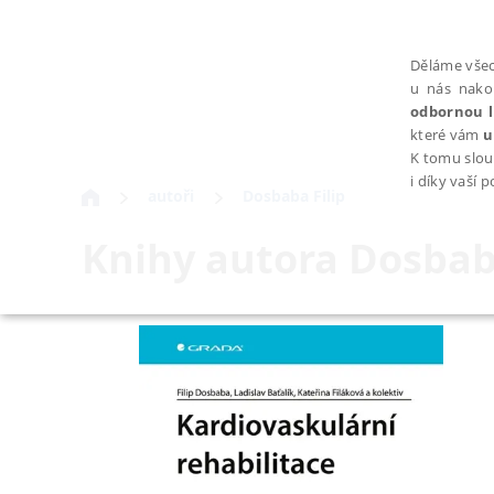
Děláme všec
u nás nako
odbornou l
které vám
u
K tomu slou
i díky vaší 
autoři
Dosbaba Filip
Knihy autora
Dosbaba
NEZBYTNÉ
Nezbytně nutné soubory cookie umožňují základní funkce webovýc
Provider /