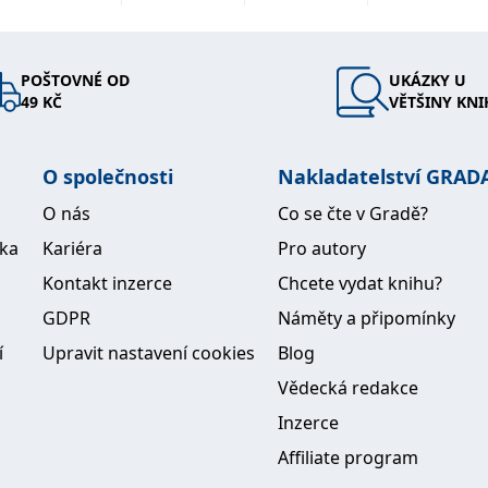
POŠTOVNÉ OD
UKÁZKY U
49 KČ
VĚTŠINY KNI
O společnosti
Nakladatelství GRAD
O nás
Co se čte v Gradě?
ika
Kariéra
Pro autory
Kontakt inzerce
Chcete vydat knihu?
GDPR
Náměty a připomínky
í
Upravit nastavení cookies
Blog
Vědecká redakce
Inzerce
Affiliate program