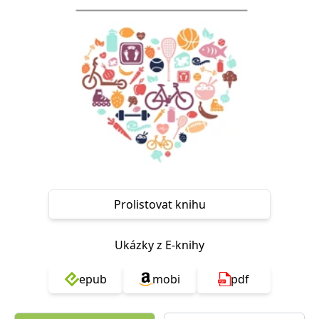
Nezbytné
Analytické
Marketingové
Funkční
Nezařazené soubory
Nezbytně nutné soubory cookie umožňují základní funkce webových
stránek, jako je přihlášení uživatele a správa účtu. Webové stránky nelze
bez nezbytně nutných souborů cookie správně používat.
Provider /
Název
Vyprší
Popis
Doména
CookieScriptConsent
1 měsíc
Tento soubor
CookieScript
cookie
www.grada.cz
používá
služba
Cookie-
Script.com k
Prolistovat knihu
zapamatování
předvoleb
souhlasu se
soubory
Ukázky z E-knihy
cookie
návštěvníků.
Je nutné, aby
banner
epub
mobi
pdf
cookie
Cookie-
Script.com
fungoval