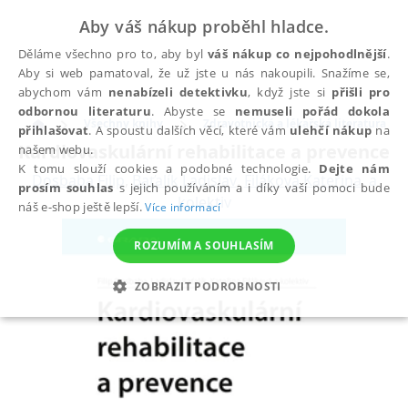
Aby váš nákup proběhl hladce.
Děláme všechno pro to, aby byl
váš nákup co nejpohodlnější
.
Aby si web pamatoval, že už jste u nás nakoupili. Snažíme se,
abychom vám
nenabízeli detektivku
, když jste si
přišli pro
odbornou literaturu
. Abyste se
nemuseli pořád dokola
Všechny knihy
Zdravotnická a lékařská literatura
přihlašovat
. A spoustu dalších věcí, které vám
ulehčí nákup
na
Kardiovaskulární rehabilitace a prevence
našem webu.
K tomu slouží cookies a podobné technologie.
Dejte nám
Dosbaba Filip
,
Baťalík Ladislav
,
Filáková Kateřina
,
a
prosím souhlas
s jejich používáním a i díky vaší pomoci bude
kolektiv
náš e-shop ještě lepší.
Více informací
ROZUMÍM A SOUHLASÍM
ZOBRAZIT PODROBNOSTI
NEZBYTNÉ
ANALYTICKÉ
MARKETINGOVÉ
FUNKČNÍ
NEZAŘAZENÉ SOUBORY