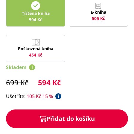
správně.
PHPSESSID
Zavřením
Cookie
PHP.net
E-kniha
Tištěná kniha
prohlížeče
generovaný
www.bambook.cz
505
Kč
aplikacemi
594
Kč
založenými
na jazyce
PHP. Toto je
univerzální
identifikátor
používaný k
udržování
Poškozená kniha
proměnných
454
Kč
relací
uživatelů.
Obvykle se
Skladem
i
jedná o
náhodně
vygenerované
699
Kč
594
Kč
číslo, jeho
použití může
být specifické
pro daný
Ušetříte
:
105
Kč
15
%
i
web, ale
dobrým
příkladem je
udržování
přihlášeného
Přidat do košíku
stavu
uživatele mezi
stránkami.