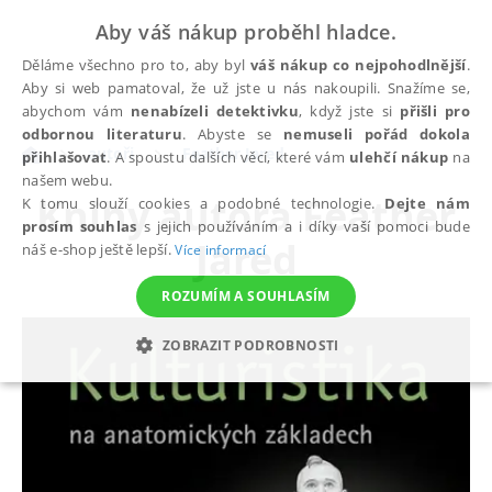
Aby váš nákup proběhl hladce.
Děláme všechno pro to, aby byl
váš nákup co nejpohodlnější
.
Aby si web pamatoval, že už jste u nás nakoupili. Snažíme se,
abychom vám
nenabízeli detektivku
, když jste si
přišli pro
odbornou literaturu
. Abyste se
nemuseli pořád dokola
autoři
Feather Jared
přihlašovat
. A spoustu dalších věcí, které vám
ulehčí nákup
na
našem webu.
Knihy autora
Feather
K tomu slouží cookies a podobné technologie.
Dejte nám
prosím souhlas
s jejich používáním a i díky vaší pomoci bude
Jared
náš e-shop ještě lepší.
Více informací
ROZUMÍM A SOUHLASÍM
ZOBRAZIT PODROBNOSTI
NEZBYTNÉ
ANALYTICKÉ
MARKETINGOVÉ
FUNKČNÍ
NEZAŘAZENÉ SOUBORY