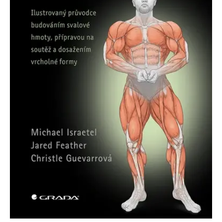
Nezbytné
Analytické
Marketingové
Funkční
Nezařazené soubory
Nezbytně nutné soubory cookie umožňují základní funkce webových
stránek, jako je přihlášení uživatele a správa účtu. Webové stránky nelze
bez nezbytně nutných souborů cookie správně používat.
Provider /
Název
Vyprší
Popis
Doména
CookieScriptConsent
1 měsíc
Tento soubor
CookieScript
cookie
www.grada.cz
používá
služba
Cookie-
Script.com k
zapamatování
předvoleb
souhlasu se
soubory
cookie
návštěvníků.
Je nutné, aby
banner
cookie
Cookie-
Script.com
fungoval