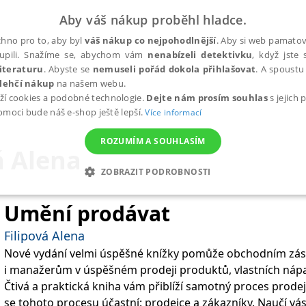
Aby váš nákup proběhl hladce.
hno pro to, aby byl
váš nákup co nejpohodlnější
. Aby si web pamatova
upili. Snažíme se, abychom vám
nenabízeli detektivku
, když jste 
iteraturu
. Abyste se
nemuseli pořád dokola přihlašovat
. A spoustu 
lehčí nákup
na našem webu.
ží cookies a podobné technologie.
Dejte nám prosím souhlas
s jejich
pomoci bude náš e-shop ještě lepší.
Více informací
ROZUMÍM A SOUHLASÍM
á Alena
ZOBRAZIT PODROBNOSTI
ANALYTICKÉ
MARKETINGOVÉ
FUNKČNÍ
NEZ
Umění prodávat
Filipová Alena
Nové vydání velmi úspěšné knížky pomůže obchodním z
Nezbytné
Analytické
Marketingové
Funkční
Nezařazené soubory
i manažerům v úspěšném prodeji produktů, vlastních náp
h stránek, jako je přihlášení uživatele a správa účtu. Webové stránky nelze bez nez
Čtivá a praktická kniha vám přiblíží samotný proces prodeje,
se tohoto procesu účastní: prodejce a zákazníky. Naučí vás