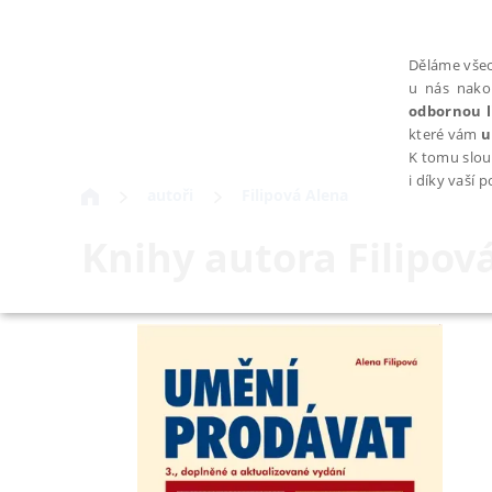
Děláme všec
u nás nako
odbornou l
které vám
u
K tomu slou
i díky vaší 
autoři
Filipová Alena
Knihy autora
Filipov
NEZBYTNÉ
Nezbytně nutné soubory cookie umožňují základní funkce webovýc
Provider /