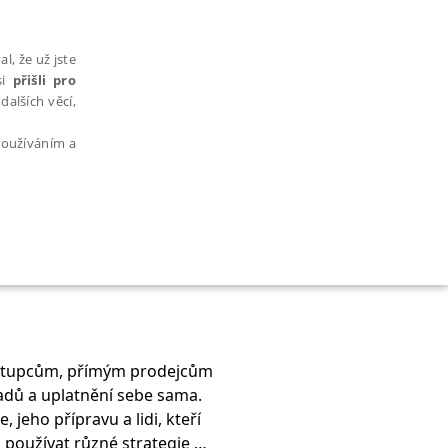
l, že už jste
si
přišli pro
dalších věcí,
 používáním a
AŘAZENÉ SOUBORY
ástupcům, přímým prodejcům
adů a uplatnění sebe sama.
bytně nutných souborů cookie správně používat.
 jeho přípravu a lidi, kteří
 používat různé strategie a