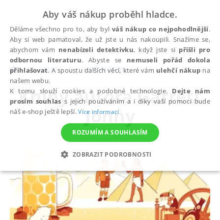
Aby váš nákup proběhl hladce.
Děláme všechno pro to, aby byl
váš nákup co nejpohodlnější
.
Aby si web pamatoval, že už jste u nás nakoupili. Snažíme se,
abychom vám
nenabízeli detektivku
, když jste si
přišli pro
odbornou literaturu
. Abyste se
nemuseli pořád dokola
autoři
Garrett Jonny
přihlašovat
. A spoustu dalších věcí, které vám
ulehčí nákup
na
našem webu.
Knihy autora
Garrett
K tomu slouží cookies a podobné technologie.
Dejte nám
prosím souhlas
s jejich používáním a i díky vaší pomoci bude
Jonny
náš e-shop ještě lepší.
Více informací
ROZUMÍM A SOUHLASÍM
ZOBRAZIT PODROBNOSTI
NEZBYTNÉ
ANALYTICKÉ
MARKETINGOVÉ
FUNKČNÍ
NEZAŘAZENÉ SOUBORY