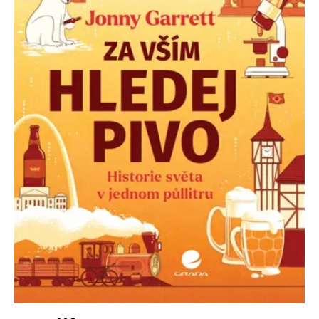
Nezbytné
Analytické
Marketingové
Funkční
Nezařazené soubory
Nezbytně nutné soubory cookie umožňují základní funkce webových
stránek, jako je přihlášení uživatele a správa účtu. Webové stránky nelze
bez nezbytně nutných souborů cookie správně používat.
Provider /
Název
Vyprší
Popis
Doména
CookieScriptConsent
1 měsíc
Tento soubor
CookieScript
cookie
www.grada.cz
používá
služba
Cookie-
Script.com k
zapamatování
předvoleb
souhlasu se
soubory
cookie
návštěvníků.
Je nutné, aby
banner
cookie
Cookie-
Script.com
fungoval