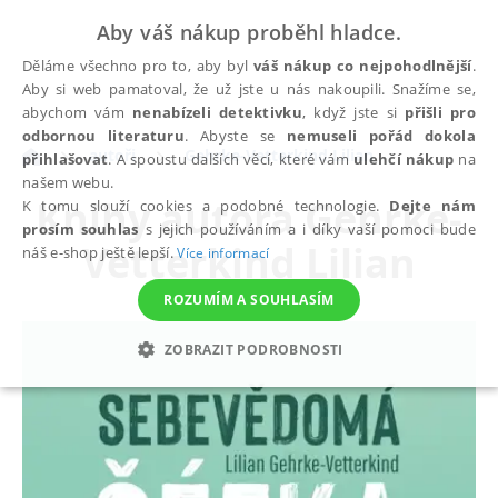
Aby váš nákup proběhl hladce.
Děláme všechno pro to, aby byl
váš nákup co nejpohodlnější
.
Aby si web pamatoval, že už jste u nás nakoupili. Snažíme se,
abychom vám
nenabízeli detektivku
, když jste si
přišli pro
odbornou literaturu
. Abyste se
nemuseli pořád dokola
autoři
Gehrke-Vetterkind Lilian
přihlašovat
. A spoustu dalších věcí, které vám
ulehčí nákup
na
našem webu.
Knihy autora
Gehrke-
K tomu slouží cookies a podobné technologie.
Dejte nám
prosím souhlas
s jejich používáním a i díky vaší pomoci bude
Vetterkind Lilian
náš e-shop ještě lepší.
Více informací
ROZUMÍM A SOUHLASÍM
ZOBRAZIT PODROBNOSTI
NEZBYTNÉ
ANALYTICKÉ
MARKETINGOVÉ
FUNKČNÍ
NEZAŘAZENÉ SOUBORY