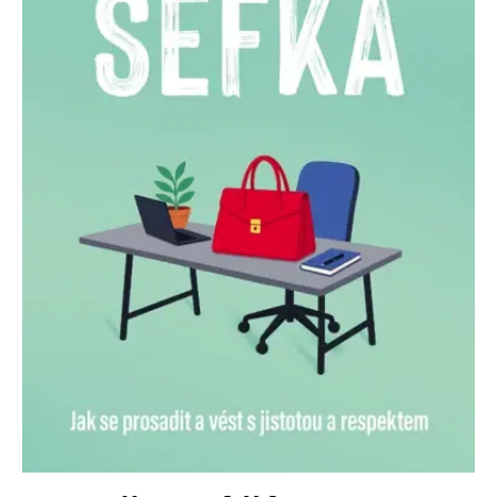
Nezbytné
Analytické
Marketingové
Funkční
Nezařazené soubory
Nezbytně nutné soubory cookie umožňují základní funkce webových
stránek, jako je přihlášení uživatele a správa účtu. Webové stránky nelze
bez nezbytně nutných souborů cookie správně používat.
Provider /
Název
Vyprší
Popis
Doména
CookieScriptConsent
1 měsíc
Tento soubor
CookieScript
cookie
www.grada.cz
používá
služba
Cookie-
Script.com k
zapamatování
předvoleb
souhlasu se
soubory
cookie
návštěvníků.
Je nutné, aby
banner
cookie
Cookie-
Script.com
fungoval