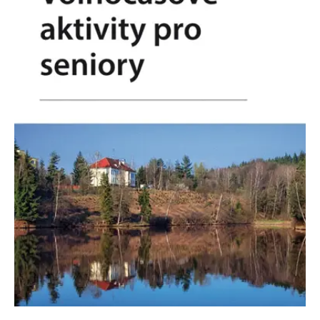
Nezbytné
Analytické
Marketingové
Funkční
Nezařazené soubory
Nezbytně nutné soubory cookie umožňují základní funkce webových
stránek, jako je přihlášení uživatele a správa účtu. Webové stránky nelze
bez nezbytně nutných souborů cookie správně používat.
Provider /
Název
Vyprší
Popis
Doména
CookieScriptConsent
1 měsíc
Tento soubor
CookieScript
cookie
www.grada.cz
používá
služba
Cookie-
Script.com k
zapamatování
předvoleb
souhlasu se
soubory
cookie
návštěvníků.
Je nutné, aby
banner
cookie
Cookie-
Script.com
fungoval