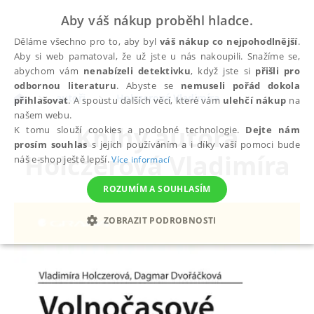
Aby váš nákup proběhl hladce.
Děláme všechno pro to, aby byl
váš nákup co nejpohodlnější
.
Aby si web pamatoval, že už jste u nás nakoupili. Snažíme se,
abychom vám
nenabízeli detektivku
, když jste si
přišli pro
odbornou literaturu
. Abyste se
nemuseli pořád dokola
autoři
Holczerová Vladimíra
přihlašovat
. A spoustu dalších věcí, které vám
ulehčí nákup
na
našem webu.
Knihy autora
K tomu slouží cookies a podobné technologie.
Dejte nám
prosím souhlas
s jejich používáním a i díky vaší pomoci bude
Holczerová Vladimíra
náš e-shop ještě lepší.
Více informací
ROZUMÍM A SOUHLASÍM
ZOBRAZIT PODROBNOSTI
NEZBYTNÉ
ANALYTICKÉ
MARKETINGOVÉ
FUNKČNÍ
NEZAŘAZENÉ SOUBORY