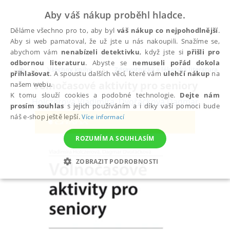
Aby váš nákup proběhl hladce.
Děláme všechno pro to, aby byl
váš nákup co nejpohodlnější
.
Aby si web pamatoval, že už jste u nás nakoupili. Snažíme se,
abychom vám
nenabízeli detektivku
, když jste si
přišli pro
odbornou literaturu
. Abyste se
nemuseli pořád dokola
Všechny knihy
Zdravotnická a lékařská literatura
přihlašovat
. A spoustu dalších věcí, které vám
ulehčí nákup
na
Volnočasové aktivity pro seniory
našem webu.
K tomu slouží cookies a podobné technologie.
Dejte nám
Holczerová Vladimíra
,
Dvořáčková Dagmar
prosím souhlas
s jejich používáním a i díky vaší pomoci bude
náš e-shop ještě lepší.
Více informací
ROZUMÍM A SOUHLASÍM
ZOBRAZIT PODROBNOSTI
NEZBYTNÉ
ANALYTICKÉ
MARKETINGOVÉ
FUNKČNÍ
NEZAŘAZENÉ SOUBORY