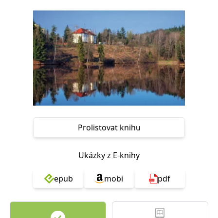
Nezbytné
Analytické
Marketingové
Funkční
Nezařazené soubory
Nezbytně nutné soubory cookie umožňují základní funkce webových
stránek, jako je přihlášení uživatele a správa účtu. Webové stránky nelze
bez nezbytně nutných souborů cookie správně používat.
Provider /
Název
Vyprší
Popis
Doména
CookieScriptConsent
1 měsíc
Tento soubor
CookieScript
cookie
www.grada.cz
používá
služba
Cookie-
Prolistovat knihu
Script.com k
zapamatování
předvoleb
souhlasu se
Ukázky z E-knihy
soubory
cookie
návštěvníků.
epub
mobi
pdf
Je nutné, aby
banner
cookie
Cookie-
Script.com
fungoval