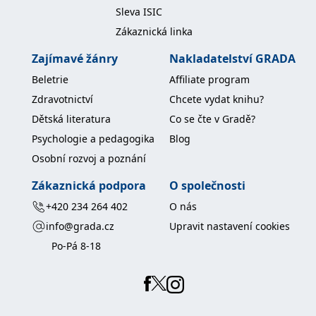
koncový uživatel používá
Sleva ISIC
webové stránky a
jakoukoli reklamu,
Zákaznická linka
kterou koncový uživatel
mohl vidět před
návštěvou uvedeného
Zajímavé žánry
Nakladatelství GRADA
webu.
Beletrie
Affiliate program
MR
7 dní
Toto je soubor cookie
Microsoft
první strany společnosti
Corporation
Zdravotnictví
Chcete vydat knihu?
Microsoft MSN, který
.c.bing.com
používáme k měření
Dětská literatura
Co se čte v Gradě?
používání webu pro
interní analýzu.
Psychologie a pedagogika
Blog
_uetvid
1 rok
Toto je soubor cookie
Microsoft
Osobní rozvoj a poznání
využívaný společností
Corporation
Microsoft Bing Ads a je
.grada.cz
Zákaznická podpora
O společnosti
sledovacím souborem
cookie. Umožňuje nám
+420 234 264 402
O nás
komunikovat s
uživatelem, který již dříve
info@grada.cz
Upravit nastavení cookies
navštívil náš web.
Po-Pá 8-18
test_cookie
15 minut
Tento soubor cookie
Google LLC
nastavuje společnost
.doubleclick.net
DoubleClick (kterou
vlastní společnost
Google), aby zjistila, zda
prohlížeč návštěvníka
webu podporuje
soubory cookie.