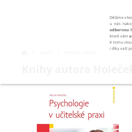
Děláme všec
u nás nako
odbornou l
které vám
u
K tomu slou
i díky vaší 
autoři
Holeček Václav
Knihy autora
Holeče
NEZBYTNÉ
Nezbytně nutné soubory cookie umožňují základní funkce webovýc
Provider /