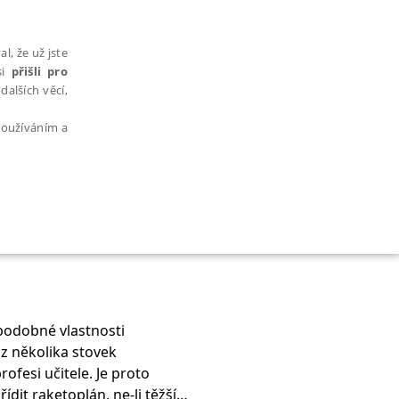
l, že už jste
si
přišli pro
dalších věcí,
 používáním a
AŘAZENÉ SOUBORY
 podobné vlastnosti
 z několika stovek
bytně nutných souborů cookie správně používat.
ofesi učitele. Je proto
ídit raketoplán, ne-li těžší a