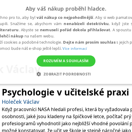
Aby váš nákup proběhl hladce.
hno pro to, aby byl
váš nákup co nejpohodlnější
. Aby si web pamatova
upili. Snažíme se, abychom vám
nenabízeli detektivku
, když jste 
iteraturu
. Abyste se
nemuseli pořád dokola přihlašovat
. A spoustu 
lehčí nákup
na našem webu.
ží cookies a podobné technologie.
Dejte nám prosím souhlas
s jejich
pomoci bude náš e-shop ještě lepší.
Více informací
ROZUMÍM A SOUHLASÍM
k Václav
ZOBRAZIT PODROBNOSTI
ANALYTICKÉ
MARKETINGOVÉ
FUNKČNÍ
NEZ
Psychologie v učitelské praxi
Holeček Václav
Když pracovníci NASA hledali profesi, která by vyžadovala
Nezbytné
Analytické
Marketingové
Funkční
Nezařazené soubory
osobnosti, jaké jsou kladeny na špičkové letce, počítač prý
h stránek, jako je přihlášení uživatele a správa účtu. Webové stránky nelze bez nez
profesiogramů vyhodnotil jako nejbližší vhodné povolání pr
možné konstatovat, že učit ve škole je stejně náročné jako ř