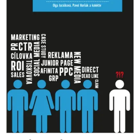
Nezbytné
Analytické
Marketingové
Funkční
Nezařazené soubory
Nezbytně nutné soubory cookie umožňují základní funkce webových
stránek, jako je přihlášení uživatele a správa účtu. Webové stránky nelze
bez nezbytně nutných souborů cookie správně používat.
Provider /
Název
Vyprší
Popis
Doména
CookieScriptConsent
1 měsíc
Tento soubor
CookieScript
cookie
www.grada.cz
používá
služba
Cookie-
Script.com k
zapamatování
předvoleb
souhlasu se
soubory
cookie
návštěvníků.
Je nutné, aby
banner
cookie
Cookie-
Script.com
fungoval