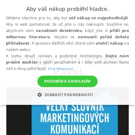
Aby váš nákup proběhl hladce.
Děláme všechno pro to, aby byl
váš nákup co nejpohodlnější
.
Aby si web pamatoval, že už jste u nás nakoupili. Snažíme se,
abychom vám
nenabízeli detektivku
, když jste si
přišli pro
odbornou literaturu
. Abyste se
nemuseli pořád dokola
autoři
Horňák Pavel
přihlašovat
. A spoustu dalších věcí, které vám
ulehčí nákup
na
našem webu.
Knihy autora
Horňák
K tomu slouží cookies a podobné technologie.
Dejte nám
prosím souhlas
s jejich používáním a i díky vaší pomoci bude
Pavel
náš e-shop ještě lepší.
Více informací
ROZUMÍM A SOUHLASÍM
ZOBRAZIT PODROBNOSTI
NEZBYTNÉ
ANALYTICKÉ
MARKETINGOVÉ
FUNKČNÍ
NEZAŘAZENÉ SOUBORY