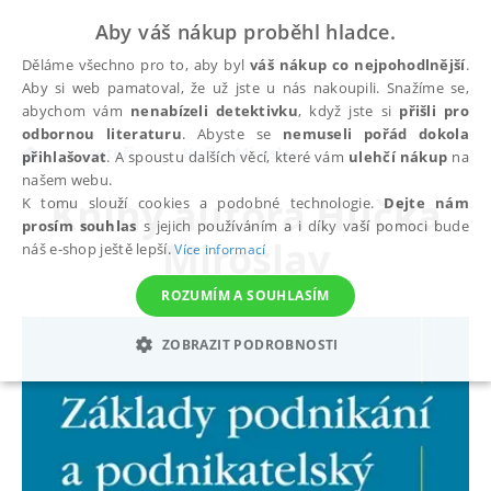
Aby váš nákup proběhl hladce.
Děláme všechno pro to, aby byl
váš nákup co nejpohodlnější
.
Aby si web pamatoval, že už jste u nás nakoupili. Snažíme se,
abychom vám
nenabízeli detektivku
, když jste si
přišli pro
odbornou literaturu
. Abyste se
nemuseli pořád dokola
autoři
Hučka Miroslav
přihlašovat
. A spoustu dalších věcí, které vám
ulehčí nákup
na
našem webu.
Knihy autora
Hučka
K tomu slouží cookies a podobné technologie.
Dejte nám
prosím souhlas
s jejich používáním a i díky vaší pomoci bude
Miroslav
náš e-shop ještě lepší.
Více informací
ROZUMÍM A SOUHLASÍM
ZOBRAZIT PODROBNOSTI
NEZBYTNÉ
ANALYTICKÉ
MARKETINGOVÉ
FUNKČNÍ
NEZAŘAZENÉ SOUBORY