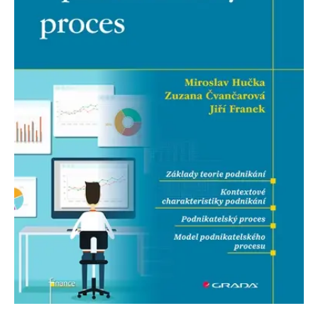
Nezbytné
Analytické
Marketingové
Funkční
Nezařazené soubory
Nezbytně nutné soubory cookie umožňují základní funkce webových
stránek, jako je přihlášení uživatele a správa účtu. Webové stránky nelze
bez nezbytně nutných souborů cookie správně používat.
Provider /
Název
Vyprší
Popis
Doména
CookieScriptConsent
1 měsíc
Tento soubor
CookieScript
cookie
www.grada.cz
používá
služba
Cookie-
Script.com k
zapamatování
předvoleb
souhlasu se
soubory
cookie
návštěvníků.
Je nutné, aby
banner
cookie
Cookie-
Script.com
fungoval