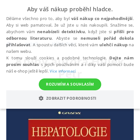
Aby váš nákup proběhl hladce.
Děláme všechno pro to, aby byl
váš nákup co nejpohodlnější
.
Aby si web pamatoval, že už jste u nás nakoupili. Snažíme se,
abychom vám
nenabízeli detektivku
, když jste si
přišli pro
odbornou literaturu
. Abyste se
nemuseli pořád dokola
autoři
Hůlek Petr
přihlašovat
. A spoustu dalších věcí, které vám
ulehčí nákup
na
našem webu.
Knihy autora
Hůlek
K tomu slouží cookies a podobné technologie.
Dejte nám
prosím souhlas
s jejich používáním a i díky vaší pomoci bude
Petr
náš e-shop ještě lepší.
Více informací
ROZUMÍM A SOUHLASÍM
ZOBRAZIT PODROBNOSTI
NEZBYTNÉ
ANALYTICKÉ
MARKETINGOVÉ
FUNKČNÍ
NEZAŘAZENÉ SOUBORY