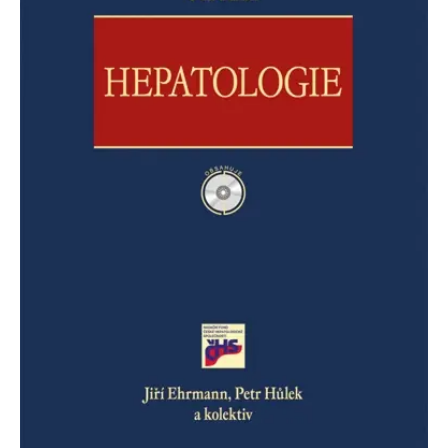
se měly zobrazovat a
které by mohly být
relevantní pro
koncového uživatele,
který si prohlíží web.
MUID
1 rok
Tento soubor cookie je v
Microsoft
Microsoftu široce
Corporation
používán jako jedinečný
.clarity.ms
identifikátor uživatele.
Lze jej nastavit pomocí
vložených skriptů
Microsoft. Široce se věří,
že se synchronizuje s
mnoha různými
doménami společnosti
Microsoft, což umožňuje
sledování uživatelů.
sid
.seznam.cz
1 měsíc
Toto je velmi běžný
název souboru cookie,
ale pokud je nalezen
jako soubor cookie
relace, bude
pravděpodobně použit
jako pro správu stavu
relace.
_gcl_au
3 měsíce
Tento soubor cookie
Google LLC
nastavuje společnost
.grada.cz
Doubleclick a provádí
informace o tom, jak