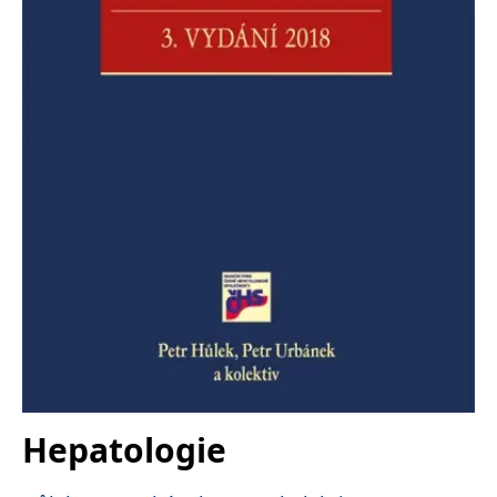
Nezbytné
Analytické
Marketingové
Funkční
Nezařazené soubory
Nezbytně nutné soubory cookie umožňují základní funkce webových
stránek, jako je přihlášení uživatele a správa účtu. Webové stránky nelze
bez nezbytně nutných souborů cookie správně používat.
Provider /
Název
Vyprší
Popis
Doména
CookieScriptConsent
1 měsíc
Tento soubor
CookieScript
cookie
www.grada.cz
používá
služba
Cookie-
Script.com k
zapamatování
předvoleb
souhlasu se
soubory
cookie
návštěvníků.
Je nutné, aby
banner
Hepatologie
cookie
Cookie-
Script.com
fungoval