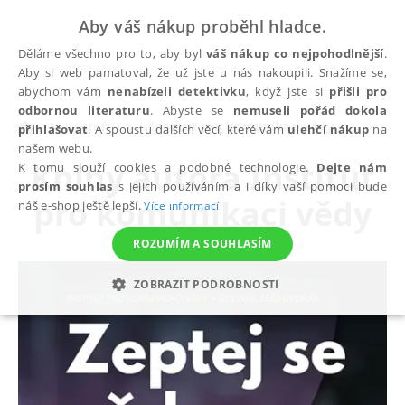
Aby váš nákup proběhl hladce.
Děláme všechno pro to, aby byl
váš nákup co nejpohodlnější
.
Aby si web pamatoval, že už jste u nás nakoupili. Snažíme se,
abychom vám
nenabízeli detektivku
, když jste si
přišli pro
odbornou literaturu
. Abyste se
nemuseli pořád dokola
autoři
Institut pro komunikaci vědy
přihlašovat
. A spoustu dalších věcí, které vám
ulehčí nákup
na
našem webu.
Knihy autora
Institut
K tomu slouží cookies a podobné technologie.
Dejte nám
prosím souhlas
s jejich používáním a i díky vaší pomoci bude
pro komunikaci vědy
náš e-shop ještě lepší.
Více informací
ROZUMÍM A SOUHLASÍM
ZOBRAZIT PODROBNOSTI
NEZBYTNÉ
ANALYTICKÉ
MARKETINGOVÉ
FUNKČNÍ
NEZAŘAZENÉ SOUBORY