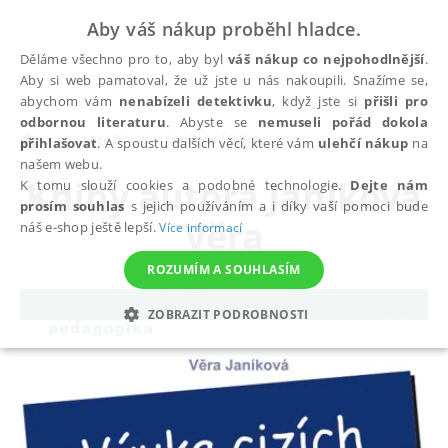
Aby váš nákup proběhl hladce.
Děláme všechno pro to, aby byl
váš nákup co nejpohodlnější
.
Aby si web pamatoval, že už jste u nás nakoupili. Snažíme se,
abychom vám
nenabízeli detektivku
, když jste si
přišli pro
odbornou literaturu
. Abyste se
nemuseli pořád dokola
autoři
Janíková Věra
přihlašovat
. A spoustu dalších věcí, které vám
ulehčí nákup
na
našem webu.
Knihy autora
Janíková
K tomu slouží cookies a podobné technologie.
Dejte nám
prosím souhlas
s jejich používáním a i díky vaší pomoci bude
Věra
náš e-shop ještě lepší.
Více informací
ROZUMÍM A SOUHLASÍM
ZOBRAZIT PODROBNOSTI
NEZBYTNÉ
ANALYTICKÉ
MARKETINGOVÉ
FUNKČNÍ
NEZAŘAZENÉ SOUBORY