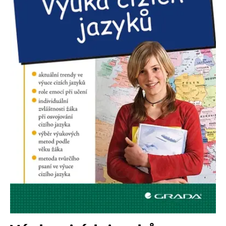
Nezbytné
Analytické
Marketingové
Funkční
Nezařazené soubory
Nezbytně nutné soubory cookie umožňují základní funkce webových
stránek, jako je přihlášení uživatele a správa účtu. Webové stránky nelze
bez nezbytně nutných souborů cookie správně používat.
Provider /
Název
Vyprší
Popis
Doména
CookieScriptConsent
1 měsíc
Tento soubor
CookieScript
cookie
www.grada.cz
používá
služba
Cookie-
Script.com k
zapamatování
předvoleb
souhlasu se
soubory
cookie
návštěvníků.
Je nutné, aby
banner
cookie
Cookie-
Script.com
fungoval