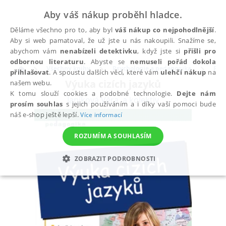
Aby váš nákup proběhl hladce.
Děláme všechno pro to, aby byl
váš nákup co nejpohodlnější
.
Aby si web pamatoval, že už jste u nás nakoupili. Snažíme se,
abychom vám
nenabízeli detektivku
, když jste si
přišli pro
odbornou literaturu
. Abyste se
nemuseli pořád dokola
Všechny knihy
Psychologie a pedagogika
Ped
přihlašovat
. A spoustu dalších věcí, které vám
ulehčí nákup
na
Výuka cizích jazyků
našem webu.
K tomu slouží cookies a podobné technologie.
Dejte nám
Janíková Věra
,
a kolektiv
prosím souhlas
s jejich používáním a i díky vaší pomoci bude
náš e-shop ještě lepší.
Více informací
ROZUMÍM A SOUHLASÍM
ZOBRAZIT PODROBNOSTI
NEZBYTNÉ
ANALYTICKÉ
MARKETINGOVÉ
FUNKČNÍ
NEZAŘAZENÉ SOUBORY