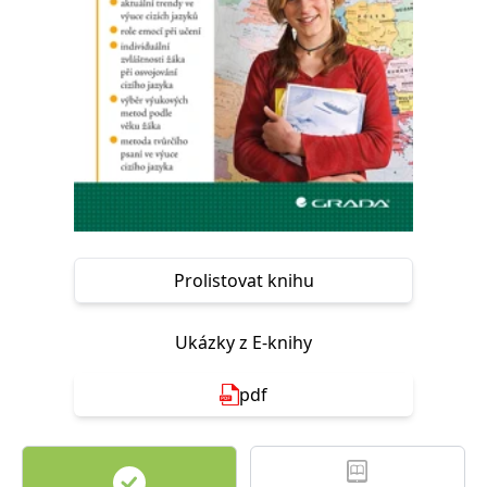
Nezbytné
Analytické
Marketingové
Funkční
Nezařazené soubory
Nezbytně nutné soubory cookie umožňují základní funkce webových
stránek, jako je přihlášení uživatele a správa účtu. Webové stránky nelze
bez nezbytně nutných souborů cookie správně používat.
Provider /
Název
Vyprší
Popis
Doména
CookieScriptConsent
1 měsíc
Tento soubor
CookieScript
cookie
www.grada.cz
používá
služba
Prolistovat knihu
Cookie-
Script.com k
zapamatování
předvoleb
Ukázky z E-knihy
souhlasu se
soubory
cookie
návštěvníků.
pdf
Je nutné, aby
banner
cookie
Cookie-
Script.com
fungoval