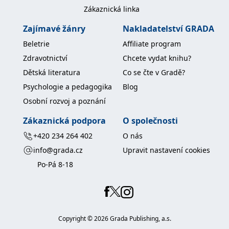
koncový uživatel používá
Zákaznická linka
webové stránky a
jakoukoli reklamu,
kterou koncový uživatel
Zajímavé žánry
Nakladatelství GRADA
mohl vidět před
návštěvou uvedeného
Beletrie
Affiliate program
webu.
Zdravotnictví
Chcete vydat knihu?
MR
7 dní
Toto je soubor cookie
Microsoft
první strany společnosti
Corporation
Dětská literatura
Co se čte v Gradě?
Microsoft MSN, který
.c.bing.com
používáme k měření
Psychologie a pedagogika
Blog
používání webu pro
interní analýzu.
Osobní rozvoj a poznání
_uetvid
1 rok
Toto je soubor cookie
Microsoft
Zákaznická podpora
O společnosti
využívaný společností
Corporation
Microsoft Bing Ads a je
.grada.cz
+420 234 264 402
O nás
sledovacím souborem
cookie. Umožňuje nám
info@grada.cz
Upravit nastavení cookies
komunikovat s
uživatelem, který již dříve
Po-Pá 8-18
navštívil náš web.
test_cookie
15 minut
Tento soubor cookie
Google LLC
nastavuje společnost
.doubleclick.net
DoubleClick (kterou
vlastní společnost
Google), aby zjistila, zda
prohlížeč návštěvníka
Copyright ©
2026
Grada Publishing, a.s.
webu podporuje
soubory cookie.