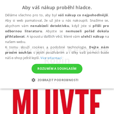
Aby váš nákup proběhl hladce.
Děláme všechno pro to, aby byl
váš nákup co nejpohodlnější
.
Aby si web pamatoval, že už jste u nás nakoupili. Snažíme se,
abychom vám
nenabízeli detektivku
, když jste si
přišli pro
odbornou literaturu
. Abyste se
nemuseli pořád dokola
autoři
Kermode Robin
přihlašovat
. A spoustu dalších věcí, které vám
ulehčí nákup
na
našem webu.
Knihy autora
Kermode
K tomu slouží cookies a podobné technologie.
Dejte nám
prosím souhlas
s jejich používáním a i díky vaší pomoci bude
Robin
náš e-shop ještě lepší.
Více informací
ROZUMÍM A SOUHLASÍM
ZOBRAZIT PODROBNOSTI
NEZBYTNÉ
ANALYTICKÉ
MARKETINGOVÉ
FUNKČNÍ
NEZAŘAZENÉ SOUBORY