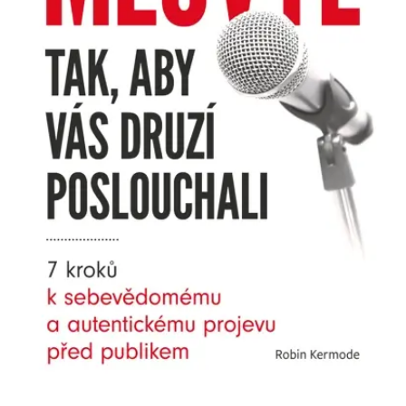
Nezbytné
Analytické
Marketingové
Funkční
Nezařazené soubory
Nezbytně nutné soubory cookie umožňují základní funkce webových
stránek, jako je přihlášení uživatele a správa účtu. Webové stránky nelze
bez nezbytně nutných souborů cookie správně používat.
Provider /
Název
Vyprší
Popis
Doména
CookieScriptConsent
1 měsíc
Tento soubor
CookieScript
cookie
www.grada.cz
používá
služba
Cookie-
Script.com k
zapamatování
předvoleb
souhlasu se
soubory
cookie
návštěvníků.
Je nutné, aby
banner
cookie
Cookie-
Script.com
fungoval