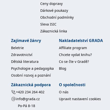
koncový uživatel používá
Ceny dopravy
webové stránky a
jakoukoli reklamu,
Dárkové poukazy
kterou koncový uživatel
mohl vidět před
Obchodní podmínky
návštěvou uvedeného
webu.
Sleva ISIC
MR
7 dní
Toto je soubor cookie
Microsoft
Zákaznická linka
první strany společnosti
Corporation
Microsoft MSN, který
.c.bing.com
Zajímavé žánry
Nakladatelství GRADA
používáme k měření
používání webu pro
Beletrie
Affiliate program
interní analýzu.
Zdravotnictví
Chcete vydat knihu?
_uetvid
1 rok
Toto je soubor cookie
Microsoft
využívaný společností
Corporation
Dětská literatura
Co se čte v Gradě?
Microsoft Bing Ads a je
.grada.cz
sledovacím souborem
Psychologie a pedagogika
Blog
cookie. Umožňuje nám
komunikovat s
Osobní rozvoj a poznání
uživatelem, který již dříve
navštívil náš web.
Zákaznická podpora
O společnosti
test_cookie
15 minut
Tento soubor cookie
Google LLC
nastavuje společnost
.doubleclick.net
+420 234 264 402
O nás
DoubleClick (kterou
vlastní společnost
info@grada.cz
Upravit nastavení cookies
Google), aby zjistila, zda
prohlížeč návštěvníka
Po-Pá 8-18
webu podporuje
soubory cookie.