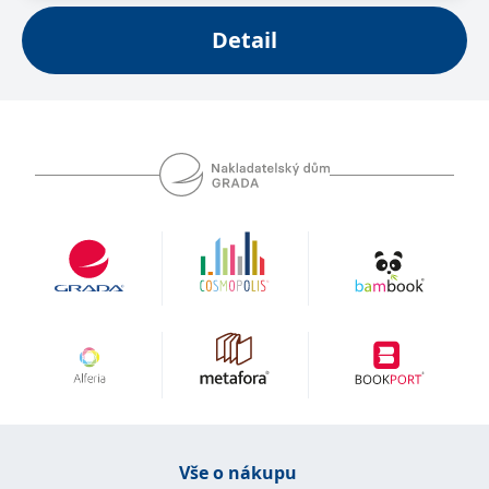
se měly zobrazovat a
které by mohly být
Detail
relevantní pro
koncového uživatele,
který si prohlíží web.
MUID
1 rok
Tento soubor cookie je v
Microsoft
Microsoftu široce
Corporation
používán jako jedinečný
.clarity.ms
identifikátor uživatele.
Lze jej nastavit pomocí
vložených skriptů
Microsoft. Široce se věří,
že se synchronizuje s
mnoha různými
doménami společnosti
Microsoft, což umožňuje
sledování uživatelů.
sid
.seznam.cz
1 měsíc
Toto je velmi běžný
název souboru cookie,
ale pokud je nalezen
jako soubor cookie
relace, bude
pravděpodobně použit
jako pro správu stavu
relace.
_gcl_au
3 měsíce
Tento soubor cookie
Google LLC
nastavuje společnost
.grada.cz
Vše o nákupu
Doubleclick a provádí
informace o tom, jak