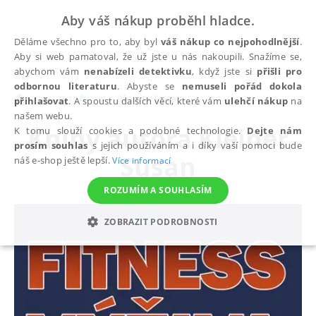
Aby váš nákup proběhl hladce.
Děláme všechno pro to, aby byl
váš nákup co nejpohodlnější
.
Aby si web pamatoval, že už jste u nás nakoupili. Snažíme se,
abychom vám
nenabízeli detektivku
, když jste si
přišli pro
odbornou literaturu
. Abyste se
nemuseli pořád dokola
autoři
Kleiner Susan
přihlašovat
. A spoustu dalších věcí, které vám
ulehčí nákup
na
našem webu.
Knihy autora
Kleiner
K tomu slouží cookies a podobné technologie.
Dejte nám
prosím souhlas
s jejich používáním a i díky vaší pomoci bude
Susan
náš e-shop ještě lepší.
Více informací
ROZUMÍM A SOUHLASÍM
ZOBRAZIT PODROBNOSTI
NEZBYTNÉ
ANALYTICKÉ
MARKETINGOVÉ
FUNKČNÍ
NEZAŘAZENÉ SOUBORY