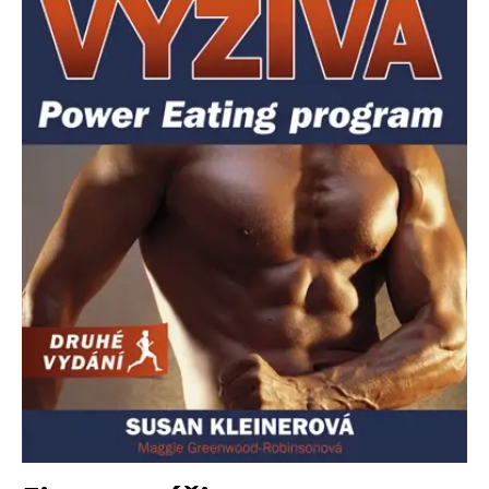
Nezbytné
Analytické
Marketingové
Funkční
Nezařazené soubory
Nezbytně nutné soubory cookie umožňují základní funkce webových
stránek, jako je přihlášení uživatele a správa účtu. Webové stránky nelze
bez nezbytně nutných souborů cookie správně používat.
Provider /
Název
Vyprší
Popis
Doména
CookieScriptConsent
1 měsíc
Tento soubor
CookieScript
cookie
www.grada.cz
používá
služba
Cookie-
Script.com k
zapamatování
předvoleb
souhlasu se
soubory
cookie
návštěvníků.
Je nutné, aby
banner
cookie
Cookie-
Script.com
fungoval