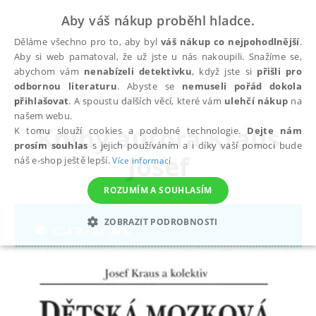
Aby váš nákup proběhl hladce.
Děláme všechno pro to, aby byl
váš nákup co nejpohodlnější
.
Aby si web pamatoval, že už jste u nás nakoupili. Snažíme se,
abychom vám
nenabízeli detektivku
, když jste si
přišli pro
odbornou literaturu
. Abyste se
nemuseli pořád dokola
autoři
Kraus Josef
přihlašovat
. A spoustu dalších věcí, které vám
ulehčí nákup
na
našem webu.
Knihy autora
Kraus
K tomu slouží cookies a podobné technologie.
Dejte nám
prosím souhlas
s jejich používáním a i díky vaší pomoci bude
Josef
náš e-shop ještě lepší.
Více informací
ROZUMÍM A SOUHLASÍM
ZOBRAZIT PODROBNOSTI
NEZBYTNÉ
ANALYTICKÉ
MARKETINGOVÉ
FUNKČNÍ
NEZAŘAZENÉ SOUBORY