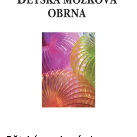
Nezbytné
Analytické
Marketingové
Funkční
Nezařazené soubory
Nezbytně nutné soubory cookie umožňují základní funkce webových
stránek, jako je přihlášení uživatele a správa účtu. Webové stránky nelze
bez nezbytně nutných souborů cookie správně používat.
Provider /
Název
Vyprší
Popis
Doména
CookieScriptConsent
1 měsíc
Tento soubor
CookieScript
cookie
www.grada.cz
používá
služba
Cookie-
Script.com k
zapamatování
předvoleb
souhlasu se
soubory
cookie
návštěvníků.
Je nutné, aby
banner
cookie
Cookie-
Script.com
fungoval