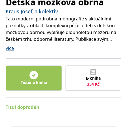
Dětská mozková obrna
správně.
PHPSESSID
Zavřením
Cookie
Kraus Josef
a kolektiv
PHP.net
,
prohlížeče
generovaný
www.bambook.cz
Tato moderní podrobná monografie s aktuálními
aplikacemi
založenými
poznatky z oblasti komplexní péče o děti s dětskou
na jazyce
PHP. Toto je
mozkovou obrnou vyplňuje dlouholetou mezeru na
univerzální
identifikátor
českém trhu odborné literatury. Publikace svým
používaný k
zaměřením uspokojí nejen lékaře první linie – obvodní
udržování
více
proměnných
pediatry, neurology – dětské i dospělé, ortopedy a
relací
uživatelů.
rehabilitační lékaře, ale i rehabilitační pracovníky,
Obvykle se
logopedy, speciální pedagogy, sociální pracovníky a
jedná o
náhodně
další, včetně rodičů postižených dětí.
vygenerované
číslo, jeho
E-kniha
použití může
Tištěná kniha
354
Kč
být specifické
pro daný
web, ale
dobrým
příkladem je
udržování
Titul doprodán
přihlášeného
stavu
uživatele mezi
stránkami.