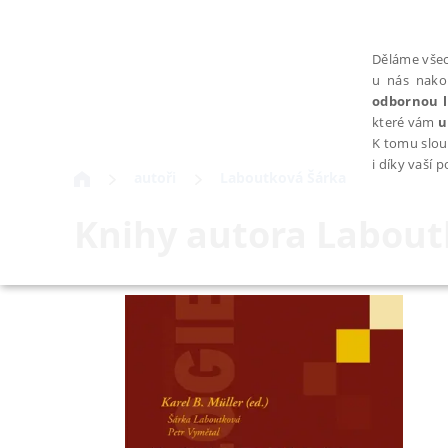
Děláme všec
u nás nako
odbornou l
které vám
u
K tomu slou
i díky vaší 
autoři
Laboutková Šárka
Knihy autora
Labout
NEZBYTNÉ
Nezbytně nutné soubory cookie umožňují základní funkce webovýc
Provider /