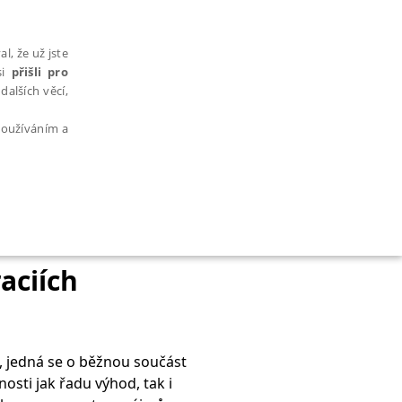
l, že už jste
si
přišli pro
dalších věcí,
 používáním a
AŘAZENÉ SOUBORY
aciích
o, jedná se o běžnou součást
bytně nutných souborů cookie správně používat.
nosti jak řadu výhod, tak i