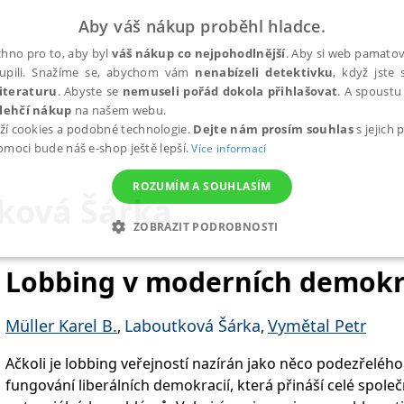
Aby váš nákup proběhl hladce.
hno pro to, aby byl
váš nákup co nejpohodlnější
. Aby si web pamatova
upili. Snažíme se, abychom vám
nenabízeli detektivku
, když jste 
iteraturu
. Abyste se
nemuseli pořád dokola přihlašovat
. A spoustu 
lehčí nákup
na našem webu.
ží cookies a podobné technologie.
Dejte nám prosím souhlas
s jejich
pomoci bude náš e-shop ještě lepší.
Více informací
ROZUMÍM A SOUHLASÍM
ková Šárka
ZOBRAZIT PODROBNOSTI
ANALYTICKÉ
MARKETINGOVÉ
FUNKČNÍ
NEZ
Lobbing v moderních demokr
Müller Karel B.
Laboutková Šárka
Vymětal Petr
,
,
Nezbytné
Analytické
Marketingové
Funkční
Nezařazené soubory
Ačkoli je lobbing veřejností nazírán jako něco podezřeléh
h stránek, jako je přihlášení uživatele a správa účtu. Webové stránky nelze bez nez
fungování liberálních demokracií, která přináší celé společ