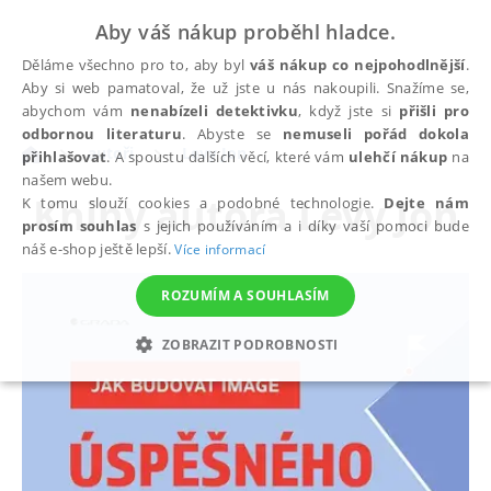
Aby váš nákup proběhl hladce.
Děláme všechno pro to, aby byl
váš nákup co nejpohodlnější
.
Aby si web pamatoval, že už jste u nás nakoupili. Snažíme se,
abychom vám
nenabízeli detektivku
, když jste si
přišli pro
odbornou literaturu
. Abyste se
nemuseli pořád dokola
autoři
Levy Jon
přihlašovat
. A spoustu dalších věcí, které vám
ulehčí nákup
na
našem webu.
Knihy autora
Levy Jon
K tomu slouží cookies a podobné technologie.
Dejte nám
prosím souhlas
s jejich používáním a i díky vaší pomoci bude
náš e-shop ještě lepší.
Více informací
ROZUMÍM A SOUHLASÍM
ZOBRAZIT PODROBNOSTI
NEZBYTNÉ
ANALYTICKÉ
MARKETINGOVÉ
FUNKČNÍ
NEZAŘAZENÉ SOUBORY