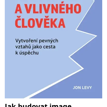
Nezbytné
Analytické
Marketingové
Funkční
Nezařazené soubory
Nezbytně nutné soubory cookie umožňují základní funkce webových
stránek, jako je přihlášení uživatele a správa účtu. Webové stránky nelze
bez nezbytně nutných souborů cookie správně používat.
Provider /
Název
Vyprší
Popis
Doména
CookieScriptConsent
1 měsíc
Tento soubor
CookieScript
cookie
www.grada.cz
používá
služba
Cookie-
Script.com k
zapamatování
předvoleb
souhlasu se
soubory
cookie
návštěvníků.
Je nutné, aby
banner
cookie
Cookie-
Script.com
Jak budovat image
fungoval