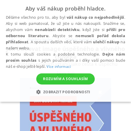
Aby váš nákup proběhl hladce.
Děláme všechno pro to, aby byl
váš nákup co nejpohodlnější
.
Aby si web pamatoval, že už jste u nás nakoupili. Snažíme se,
abychom vám
nenabízeli detektivku
, když jste si
přišli pro
odbornou literaturu
. Abyste se
nemuseli pořád dokola
Všechny knihy
Osobní rozvoj a poznání
Osobní
přihlašovat
. A spoustu dalších věcí, které vám
ulehčí nákup
na
Jak budovat image úspěšného a vlivného
našem webu.
K tomu slouží cookies a podobné technologie.
Dejte nám
člověka
prosím souhlas
s jejich používáním a i díky vaší pomoci bude
Vytvoření pevných vztahů jako cesta k úspěchu
náš e-shop ještě lepší.
Více informací
Levy Jon
ROZUMÍM A SOUHLASÍM
ZOBRAZIT PODROBNOSTI
NEZBYTNÉ
ANALYTICKÉ
MARKETINGOVÉ
FUNKČNÍ
NEZAŘAZENÉ SOUBORY