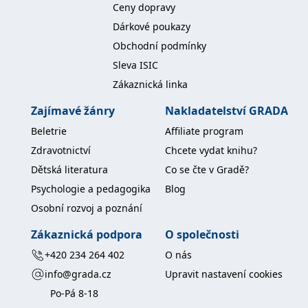
Ceny dopravy
IDE
1 rok
Tento soubor cookie
Google LLC
Dárkové poukazy
nastavuje společnost
.doubleclick.net
Doubleclick a provádí
Obchodní podmínky
informace o tom, jak
koncový uživatel používá
Sleva ISIC
webové stránky a
jakoukoli reklamu,
Zákaznická linka
kterou koncový uživatel
mohl vidět před
návštěvou uvedeného
Zajímavé žánry
Nakladatelství GRADA
webu.
Beletrie
Affiliate program
uid
.adform.net
2 měsíce
Tento soubor cookie
poskytuje jednoznačně
Zdravotnictví
Chcete vydat knihu?
přiřazené strojově
generované ID uživatele
Dětská literatura
Co se čte v Gradě?
a shromažďuje údaje o
aktivitě na webu. Tato
Psychologie a pedagogika
Blog
data mohou být
odeslána k analýze a
Osobní rozvoj a poznání
hlášení třetí straně.
Zákaznická podpora
O společnosti
+420 234 264 402
O nás
info@grada.cz
Upravit nastavení cookies
Po-Pá 8-18