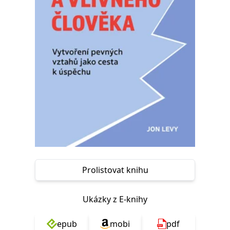
Nezbytné
Analytické
Marketingové
Funkční
Nezařazené soubory
Nezbytně nutné soubory cookie umožňují základní funkce webových
stránek, jako je přihlášení uživatele a správa účtu. Webové stránky nelze
bez nezbytně nutných souborů cookie správně používat.
Provider /
Název
Vyprší
Popis
Doména
CookieScriptConsent
1 měsíc
Tento soubor
CookieScript
cookie
www.grada.cz
používá
služba
Cookie-
Script.com k
zapamatování
předvoleb
souhlasu se
soubory
Prolistovat knihu
cookie
návštěvníků.
Je nutné, aby
banner
Ukázky z E-knihy
cookie
Cookie-
Script.com
epub
mobi
pdf
fungoval