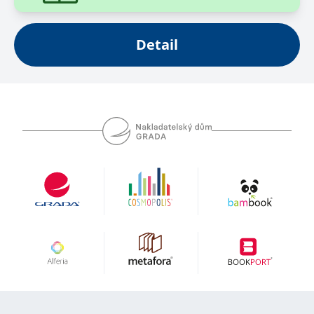
se měly zobrazovat a
které by mohly být
relevantní pro
koncového uživatele,
Detail
který si prohlíží web.
MUID
1 rok
Tento soubor cookie je v
Microsoft
Microsoftu široce
Corporation
používán jako jedinečný
.clarity.ms
identifikátor uživatele.
Lze jej nastavit pomocí
vložených skriptů
Microsoft. Široce se věří,
že se synchronizuje s
mnoha různými
doménami společnosti
Microsoft, což umožňuje
sledování uživatelů.
sid
.seznam.cz
1 měsíc
Toto je velmi běžný
název souboru cookie,
ale pokud je nalezen
jako soubor cookie
relace, bude
pravděpodobně použit
jako pro správu stavu
relace.
_gcl_au
3 měsíce
Tento soubor cookie
Google LLC
nastavuje společnost
.grada.cz
Doubleclick a provádí
informace o tom, jak