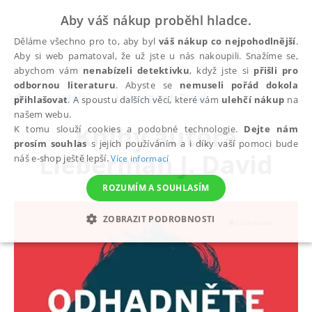
Aby váš nákup proběhl hladce.
Děláme všechno pro to, aby byl
váš nákup co nejpohodlnější
.
Aby si web pamatoval, že už jste u nás nakoupili. Snažíme se,
abychom vám
nenabízeli detektivku
, když jste si
přišli pro
odbornou literaturu
. Abyste se
nemuseli pořád dokola
autoři
Lieberman J. David
přihlašovat
. A spoustu dalších věcí, které vám
ulehčí nákup
na
našem webu.
Knihy autora
K tomu slouží cookies a podobné technologie.
Dejte nám
prosím souhlas
s jejich používáním a i díky vaší pomoci bude
Lieberman J. David
náš e-shop ještě lepší.
Více informací
ROZUMÍM A SOUHLASÍM
ZOBRAZIT PODROBNOSTI
NEZBYTNÉ
ANALYTICKÉ
MARKETINGOVÉ
FUNKČNÍ
NEZAŘAZENÉ SOUBORY