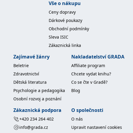
Vše o nákupu
koncový uživatel používá
webové stránky a
jakoukoli reklamu,
Ceny dopravy
kterou koncový uživatel
mohl vidět před
Dárkové poukazy
návštěvou uvedeného
webu.
Obchodní podmínky
MR
7 dní
Toto je soubor cookie
Sleva ISIC
Microsoft
první strany společnosti
Corporation
Microsoft MSN, který
Zákaznická linka
.c.bing.com
používáme k měření
používání webu pro
Zajímavé žánry
Nakladatelství GRADA
interní analýzu.
Beletrie
Affiliate program
_uetvid
1 rok
Toto je soubor cookie
Microsoft
využívaný společností
Corporation
Zdravotnictví
Chcete vydat knihu?
Microsoft Bing Ads a je
.grada.cz
sledovacím souborem
Dětská literatura
Co se čte v Gradě?
cookie. Umožňuje nám
komunikovat s
Psychologie a pedagogika
Blog
uživatelem, který již dříve
navštívil náš web.
Osobní rozvoj a poznání
test_cookie
15 minut
Tento soubor cookie
Google LLC
nastavuje společnost
.doubleclick.net
Zákaznická podpora
O společnosti
DoubleClick (kterou
vlastní společnost
+420 234 264 402
O nás
Google), aby zjistila, zda
prohlížeč návštěvníka
info@grada.cz
Upravit nastavení cookies
webu podporuje
soubory cookie.