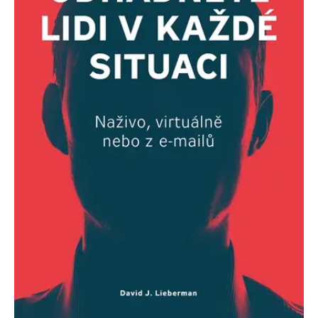
Nezbytné
Analytické
Marketingové
Funkční
Nezařazené soubory
Nezbytně nutné soubory cookie umožňují základní funkce webových
stránek, jako je přihlášení uživatele a správa účtu. Webové stránky nelze
bez nezbytně nutných souborů cookie správně používat.
Provider /
Název
Vyprší
Popis
Doména
CookieScriptConsent
1 měsíc
Tento soubor
CookieScript
cookie
www.grada.cz
používá
služba
Cookie-
Script.com k
zapamatování
předvoleb
souhlasu se
soubory
cookie
návštěvníků.
Je nutné, aby
banner
cookie
Cookie-
Script.com
fungoval