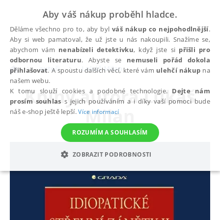
Aby váš nákup proběhl hladce.
Děláme všechno pro to, aby byl
váš nákup co nejpohodlnější
.
Aby si web pamatoval, že už jste u nás nakoupili. Snažíme se,
abychom vám
nenabízeli detektivku
, když jste si
přišli pro
odbornou literaturu
. Abyste se
nemuseli pořád dokola
autoři
Lukáš Milan
přihlašovat
. A spoustu dalších věcí, které vám
ulehčí nákup
na
našem webu.
Knihy autora
Lukáš
K tomu slouží cookies a podobné technologie.
Dejte nám
prosím souhlas
s jejich používáním a i díky vaší pomoci bude
Milan
náš e-shop ještě lepší.
Více informací
ROZUMÍM A SOUHLASÍM
ZOBRAZIT PODROBNOSTI
NEZBYTNÉ
ANALYTICKÉ
MARKETINGOVÉ
FUNKČNÍ
NEZAŘAZENÉ SOUBORY