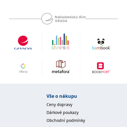
ale i lékaře primárního kontaktu, kteří spolupracují
při složité péči o pacienty léčené touto moderní
léčbou. Knihu ale ocení i internisti, farmakologové…
Vše o nákupu
Ceny dopravy
Dárkové poukazy
Obchodní podmínky