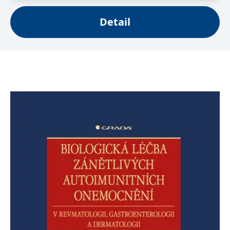
se měly zobrazovat a
které by mohly být
relevantní pro
Detail
koncového uživatele,
který si prohlíží web.
MUID
1 rok
Tento soubor cookie je v
Microsoft
Microsoftu široce
Corporation
používán jako jedinečný
.clarity.ms
identifikátor uživatele.
Lze jej nastavit pomocí
vložených skriptů
Microsoft. Široce se věří,
že se synchronizuje s
mnoha různými
doménami společnosti
Microsoft, což umožňuje
sledování uživatelů.
sid
.seznam.cz
1 měsíc
Toto je velmi běžný
název souboru cookie,
ale pokud je nalezen
jako soubor cookie
relace, bude
pravděpodobně použit
jako pro správu stavu
relace.
_gcl_au
3 měsíce
Tento soubor cookie
Google LLC
nastavuje společnost
.grada.cz
Doubleclick a provádí
informace o tom, jak