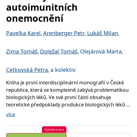
správně.
autoimunitních
PHPSESSID
Zavřením
Cookie
PHP.net
onemocnění
prohlížeče
generovaný
www.bambook.cz
aplikacemi
založenými
na jazyce
Pavelka Karel
Arenberger Petr
Lukáš Milan
PHP. Toto je
,
,
,
univerzální
identifikátor
používaný k
udržování
Zima Tomáš
Doležal Tomáš
Olejárová Marta
,
,
,
proměnných
relací
uživatelů.
Obvykle se
Cetkovská Petra
a kolektiv
,
jedná o
náhodně
vygenerované
Kniha je první interdisciplinární monografií v České
číslo, jeho
použití může
republice, která se komplexně zabývá problematikou
být specifické
biologických léků. Ve své první části obsahuje
pro daný
web, ale
teoretické předpoklady produkce biologických léků a
dobrým
příkladem je
technické problémy týkající se její výroby, zkoušení a
více
udržování
přihlášeného
zavádění do praxe. Kniha je rozčleněna do tří
stavu
relativně samostatných částí týkajících se
uživatele mezi
Výjimečná cena
stránkami.
revmatologie, gastroenterologie a dermatologie.