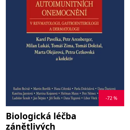
Nezbytné
Analytické
Marketingové
Funkční
Nezařazené soubory
Nezbytně nutné soubory cookie umožňují základní funkce webových
stránek, jako je přihlášení uživatele a správa účtu. Webové stránky nelze
bez nezbytně nutných souborů cookie správně používat.
Provider /
Název
Vyprší
Popis
Doména
CookieScriptConsent
1 měsíc
Tento soubor
CookieScript
cookie
www.grada.cz
používá
služba
Cookie-
Script.com k
zapamatování
předvoleb
souhlasu se
soubory
-72 %
cookie
návštěvníků.
Je nutné, aby
banner
Biologická léčba
cookie
Cookie-
zánětlivých
Script.com
fungoval