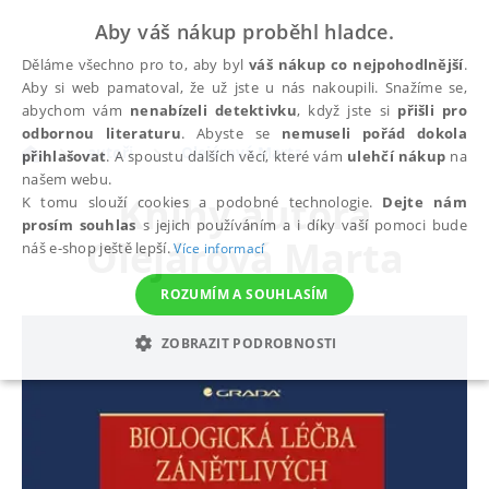
Aby váš nákup proběhl hladce.
Děláme všechno pro to, aby byl
váš nákup co nejpohodlnější
.
Aby si web pamatoval, že už jste u nás nakoupili. Snažíme se,
abychom vám
nenabízeli detektivku
, když jste si
přišli pro
odbornou literaturu
. Abyste se
nemuseli pořád dokola
autoři
Olejárová Marta
přihlašovat
. A spoustu dalších věcí, které vám
ulehčí nákup
na
našem webu.
Knihy autora
K tomu slouží cookies a podobné technologie.
Dejte nám
prosím souhlas
s jejich používáním a i díky vaší pomoci bude
Olejárová Marta
náš e-shop ještě lepší.
Více informací
ROZUMÍM A SOUHLASÍM
ZOBRAZIT PODROBNOSTI
NEZBYTNÉ
ANALYTICKÉ
MARKETINGOVÉ
FUNKČNÍ
NEZAŘAZENÉ SOUBORY