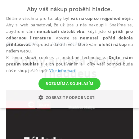
Aby váš nákup proběhl hladce.
Děláme všechno pro to, aby byl
váš nákup co nejpohodlnější
.
Aby si web pamatoval, že už jste u nás nakoupili. Snažíme se,
abychom vám
nenabízeli detektivku
, když jste si
přišli pro
odbornou literaturu
. Abyste se
nemuseli pořád dokola
autoři
Mallya Thaddeus
přihlašovat
. A spoustu dalších věcí, které vám
ulehčí nákup
na
našem webu.
Knihy autora
Mallya
K tomu slouží cookies a podobné technologie.
Dejte nám
prosím souhlas
s jejich používáním a i díky vaší pomoci bude
Thaddeus
náš e-shop ještě lepší.
Více informací
ROZUMÍM A SOUHLASÍM
ZOBRAZIT PODROBNOSTI
NEZBYTNÉ
ANALYTICKÉ
MARKETINGOVÉ
FUNKČNÍ
NEZAŘAZENÉ SOUBORY