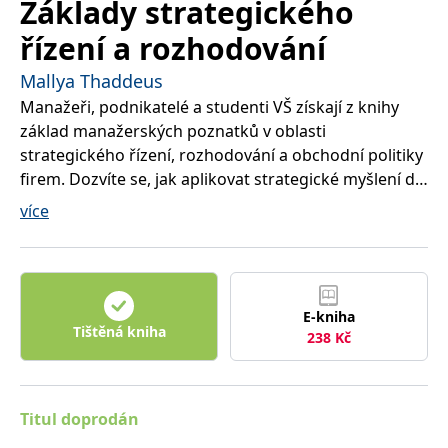
Základy strategického
správně.
PHPSESSID
Zavřením
Cookie
řízení a rozhodování
PHP.net
prohlížeče
generovaný
www.bambook.cz
aplikacemi
Mallya Thaddeus
založenými
na jazyce
Manažeři, podnikatelé a studenti VŠ získají z knihy
PHP. Toto je
univerzální
základ manažerských poznatků v oblasti
identifikátor
používaný k
strategického řízení, rozhodování a obchodní politiky
udržování
proměnných
firem. Dozvíte se, jak aplikovat strategické myšlení do
relací
řízení firem a jaké jsou klíčové koncepce, které vám
uživatelů.
více
Obvykle se
pomohou při výběru optimální strategie firmy.
jedná o
náhodně
vygenerované
číslo, jeho
použití může
být specifické
E-kniha
pro daný
web, ale
Tištěná kniha
238
Kč
dobrým
příkladem je
udržování
přihlášeného
stavu
uživatele mezi
Titul doprodán
stránkami.