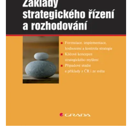
Nezbytné
Analytické
Marketingové
Funkční
Nezařazené soubory
Nezbytně nutné soubory cookie umožňují základní funkce webových
stránek, jako je přihlášení uživatele a správa účtu. Webové stránky nelze
bez nezbytně nutných souborů cookie správně používat.
Provider /
Název
Vyprší
Popis
Doména
CookieScriptConsent
1 měsíc
Tento soubor
CookieScript
cookie
www.grada.cz
používá
služba
Cookie-
Script.com k
zapamatování
předvoleb
souhlasu se
soubory
cookie
návštěvníků.
Je nutné, aby
banner
cookie
Cookie-
Script.com
fungoval