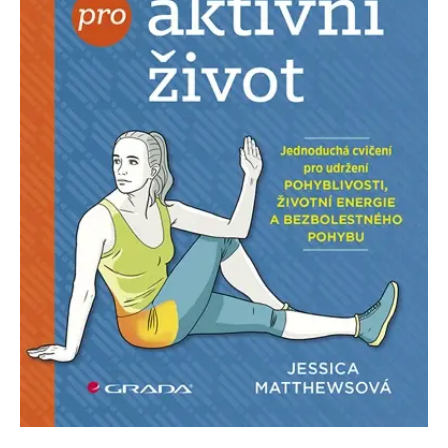
Nezbytné
Analytické
Marketingové
Funkční
Nezařazené soubory
Nezbytně nutné soubory cookie umožňují základní funkce webových
stránek, jako je přihlášení uživatele a správa účtu. Webové stránky nelze
bez nezbytně nutných souborů cookie správně používat.
Provider /
Název
Vyprší
Popis
Doména
CookieScriptConsent
1 měsíc
Tento soubor
CookieScript
cookie
www.grada.cz
používá
služba
Cookie-
Script.com k
zapamatování
předvoleb
souhlasu se
soubory
cookie
návštěvníků.
Je nutné, aby
banner
cookie
Cookie-
Script.com
fungoval