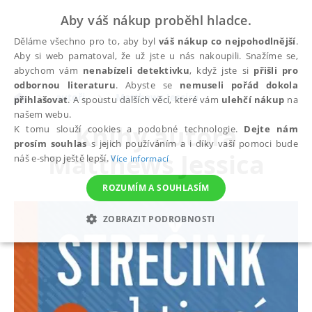
Aby váš nákup proběhl hladce.
Děláme všechno pro to, aby byl
váš nákup co nejpohodlnější
.
Aby si web pamatoval, že už jste u nás nakoupili. Snažíme se,
abychom vám
nenabízeli detektivku
, když jste si
přišli pro
odbornou literaturu
. Abyste se
nemuseli pořád dokola
autoři
Matthews Jessica
přihlašovat
. A spoustu dalších věcí, které vám
ulehčí nákup
na
našem webu.
Knihy autora
K tomu slouží cookies a podobné technologie.
Dejte nám
prosím souhlas
s jejich používáním a i díky vaší pomoci bude
Matthews Jessica
náš e-shop ještě lepší.
Více informací
ROZUMÍM A SOUHLASÍM
ZOBRAZIT PODROBNOSTI
NEZBYTNÉ
ANALYTICKÉ
MARKETINGOVÉ
FUNKČNÍ
NEZAŘAZENÉ SOUBORY