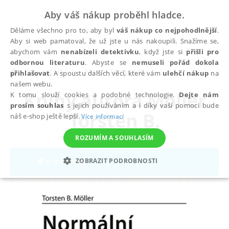
Aby váš nákup proběhl hladce.
Děláme všechno pro to, aby byl
váš nákup co nejpohodlnější
.
Aby si web pamatoval, že už jste u nás nakoupili. Snažíme se,
abychom vám
nenabízeli detektivku
, když jste si
přišli pro
odbornou literaturu
. Abyste se
nemuseli pořád dokola
autoři
Möller Torsten B.
přihlašovat
. A spoustu dalších věcí, které vám
ulehčí nákup
na
našem webu.
Knihy autora
Möller
K tomu slouží cookies a podobné technologie.
Dejte nám
prosím souhlas
s jejich používáním a i díky vaší pomoci bude
Torsten B.
náš e-shop ještě lepší.
Více informací
ROZUMÍM A SOUHLASÍM
ZOBRAZIT PODROBNOSTI
NEZBYTNÉ
ANALYTICKÉ
MARKETINGOVÉ
FUNKČNÍ
NEZAŘAZENÉ SOUBORY