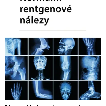
Nezbytné
Analytické
Marketingové
Funkční
Nezařazené soubory
Nezbytně nutné soubory cookie umožňují základní funkce webových
stránek, jako je přihlášení uživatele a správa účtu. Webové stránky nelze
bez nezbytně nutných souborů cookie správně používat.
Provider /
Název
Vyprší
Popis
Doména
CookieScriptConsent
1 měsíc
Tento soubor
CookieScript
cookie
www.grada.cz
používá
služba
Cookie-
Script.com k
zapamatování
předvoleb
souhlasu se
soubory
cookie
návštěvníků.
Je nutné, aby
banner
cookie
Cookie-
Script.com
fungoval