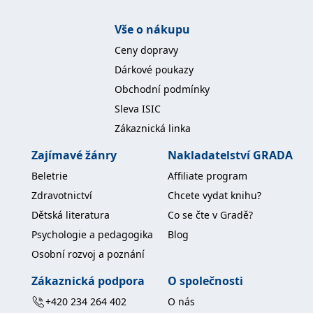
koncový uživatel používá
webové stránky a
jakoukoli reklamu,
Vše o nákupu
kterou koncový uživatel
mohl vidět před
Ceny dopravy
návštěvou uvedeného
webu.
Dárkové poukazy
MR
7 dní
Toto je soubor cookie
Microsoft
Obchodní podmínky
první strany společnosti
Corporation
Microsoft MSN, který
.c.bing.com
Sleva ISIC
používáme k měření
používání webu pro
Zákaznická linka
interní analýzu.
Zajímavé žánry
Nakladatelství GRADA
_uetvid
1 rok
Toto je soubor cookie
Microsoft
využívaný společností
Corporation
Beletrie
Affiliate program
Microsoft Bing Ads a je
.grada.cz
sledovacím souborem
Zdravotnictví
Chcete vydat knihu?
cookie. Umožňuje nám
komunikovat s
Dětská literatura
Co se čte v Gradě?
uživatelem, který již dříve
navštívil náš web.
Psychologie a pedagogika
Blog
test_cookie
15 minut
Tento soubor cookie
Google LLC
Osobní rozvoj a poznání
nastavuje společnost
.doubleclick.net
DoubleClick (kterou
vlastní společnost
Zákaznická podpora
O společnosti
Google), aby zjistila, zda
prohlížeč návštěvníka
+420 234 264 402
O nás
webu podporuje
soubory cookie.