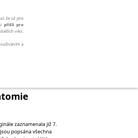
l, že už jste
si
přišli pro
dalších věcí,
 používáním a
AŘAZENÉ SOUBORY
atomie
iginále zaznamenala již 7.
bytně nutných souborů cookie správně používat.
ů, jsou popsána všechna