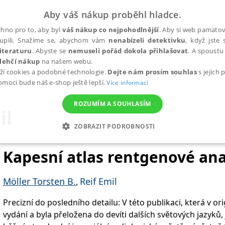
Aby váš nákup proběhl hladce.
hno pro to, aby byl
váš nákup co nejpohodlnější
. Aby si web pamatova
upili. Snažíme se, abychom vám
nenabízeli detektivku
, když jste 
iteraturu
. Abyste se
nemuseli pořád dokola přihlašovat
. A spoustu 
lehčí nákup
na našem webu.
ží cookies a podobné technologie.
Dejte nám prosím souhlas
s jejich
pomoci bude náš e-shop ještě lepší.
Více informací
ROZUMÍM A SOUHLASÍM
il
ZOBRAZIT PODROBNOSTI
ANALYTICKÉ
MARKETINGOVÉ
FUNKČNÍ
NEZ
Kapesní atlas rentgenové an
Möller Torsten B.
Reif Emil
,
Nezbytné
Analytické
Marketingové
Funkční
Nezařazené soubory
Precizní do posledního detailu: V této publikaci, která v or
h stránek, jako je přihlášení uživatele a správa účtu. Webové stránky nelze bez nez
vydání a byla přeložena do devíti dalších světových jazyk