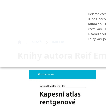
Děláme všec
u nás nako
odbornou l
které vám
u
K tomu slou
i díky vaší 
autoři
Reif Emil
Knihy autora
Reif Em
NEZBYTNÉ
Nezbytně nutné soubory cookie umožňují základní funkce webovýc
Provider /