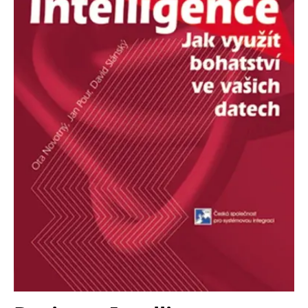
Nezbytné
Analytické
Marketingové
Funkční
Nezařazené soubory
Nezbytně nutné soubory cookie umožňují základní funkce webových
stránek, jako je přihlášení uživatele a správa účtu. Webové stránky nelze
bez nezbytně nutných souborů cookie správně používat.
Provider /
Název
Vyprší
Popis
Doména
CookieScriptConsent
1 měsíc
Tento soubor
CookieScript
cookie
www.grada.cz
používá
služba
Cookie-
Script.com k
zapamatování
předvoleb
souhlasu se
soubory
cookie
návštěvníků.
Je nutné, aby
banner
cookie
Cookie-
Script.com
fungoval