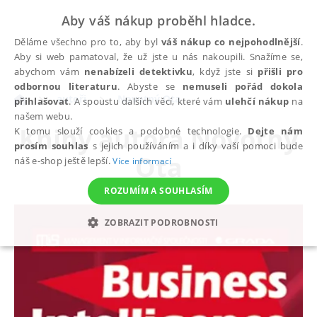
Aby váš nákup proběhl hladce.
Děláme všechno pro to, aby byl
váš nákup co nejpohodlnější
.
Aby si web pamatoval, že už jste u nás nakoupili. Snažíme se,
abychom vám
nenabízeli detektivku
, když jste si
přišli pro
odbornou literaturu
. Abyste se
nemuseli pořád dokola
autoři
Novotný Ota
přihlašovat
. A spoustu dalších věcí, které vám
ulehčí nákup
na
našem webu.
Knihy autora
Novotný
K tomu slouží cookies a podobné technologie.
Dejte nám
prosím souhlas
s jejich používáním a i díky vaší pomoci bude
Ota
náš e-shop ještě lepší.
Více informací
ROZUMÍM A SOUHLASÍM
ZOBRAZIT PODROBNOSTI
NEZBYTNÉ
ANALYTICKÉ
MARKETINGOVÉ
FUNKČNÍ
NEZAŘAZENÉ SOUBORY