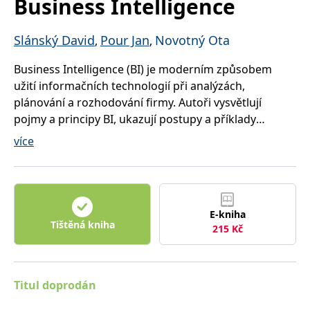
Business Intelligence
správně.
PHPSESSID
Zavřením
Cookie
PHP.net
prohlížeče
generovaný
www.bambook.cz
Slánský David
Pour Jan
Novotný Ota
,
,
aplikacemi
založenými
na jazyce
Business Intelligence (BI) je moderním způsobem
PHP. Toto je
univerzální
užití informačních technologií při analýzách,
identifikátor
plánování a rozhodování firmy. Autoři vysvětlují
používaný k
udržování
pojmy a principy BI, ukazují postupy a příklady
proměnných
relací
navrhování, realizace a úspěšného nasazení BI
více
uživatelů.
aplikací od strategického řízení až po oblasti financí,
Obvykle se
jedná o
obchodu a logistiky.
náhodně
vygenerované
číslo, jeho
použití může
být specifické
E-kniha
pro daný
Tištěná kniha
215
Kč
web, ale
dobrým
příkladem je
udržování
přihlášeného
stavu
Titul doprodán
uživatele mezi
stránkami.