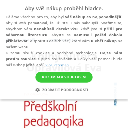
Aby váš nákup proběhl hladce.
Děláme všechno pro to, aby byl
váš nákup co nejpohodlnější
.
Aby si web pamatoval, že už jste u nás nakoupili. Snažíme se,
abychom vám
nenabízeli detektivku
, když jste si
přišli pro
odbornou literaturu
. Abyste se
nemuseli pořád dokola
autoři
Opravilová Eva
přihlašovat
. A spoustu dalších věcí, které vám
ulehčí nákup
na
našem webu.
Knihy autora
K tomu slouží cookies a podobné technologie.
Dejte nám
prosím souhlas
s jejich používáním a i díky vaší pomoci bude
Opravilová Eva
náš e-shop ještě lepší.
Více informací
ROZUMÍM A SOUHLASÍM
ZOBRAZIT PODROBNOSTI
NEZBYTNÉ
ANALYTICKÉ
MARKETINGOVÉ
FUNKČNÍ
NEZAŘAZENÉ SOUBORY