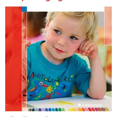
Nezbytné
Analytické
Marketingové
Funkční
Nezařazené soubory
Nezbytně nutné soubory cookie umožňují základní funkce webových
stránek, jako je přihlášení uživatele a správa účtu. Webové stránky nelze
bez nezbytně nutných souborů cookie správně používat.
Provider /
Název
Vyprší
Popis
Doména
CookieScriptConsent
1 měsíc
Tento soubor
CookieScript
cookie
www.grada.cz
používá
služba
Cookie-
Script.com k
zapamatování
předvoleb
souhlasu se
soubory
cookie
návštěvníků.
Je nutné, aby
banner
cookie
Cookie-
Script.com
fungoval