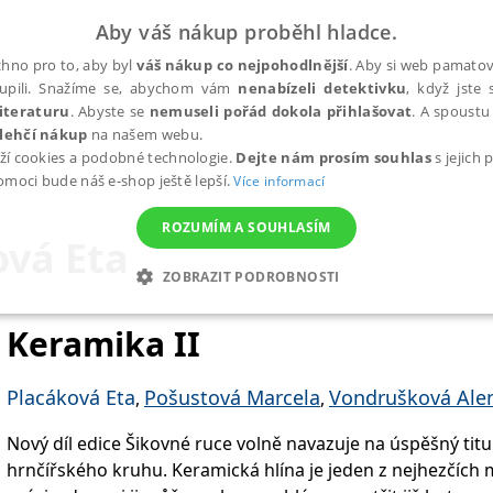
Aby váš nákup proběhl hladce.
hno pro to, aby byl
váš nákup co nejpohodlnější
. Aby si web pamatova
upili. Snažíme se, abychom vám
nenabízeli detektivku
, když jste 
iteraturu
. Abyste se
nemuseli pořád dokola přihlašovat
. A spoustu 
lehčí nákup
na našem webu.
ží cookies a podobné technologie.
Dejte nám prosím souhlas
s jejich
pomoci bude náš e-shop ještě lepší.
Více informací
ROZUMÍM A SOUHLASÍM
ová Eta
ZOBRAZIT PODROBNOSTI
ANALYTICKÉ
MARKETINGOVÉ
FUNKČNÍ
NEZ
Keramika II
Placáková Eta
Pošustová Marcela
Vondrušková Ale
,
,
Nezbytné
Analytické
Marketingové
Funkční
Nezařazené soubory
Nový díl edice Šikovné ruce volně navazuje na úspěšný titu
h stránek, jako je přihlášení uživatele a správa účtu. Webové stránky nelze bez nez
hrnčířského kruhu. Keramická hlína je jeden z nejhezčích