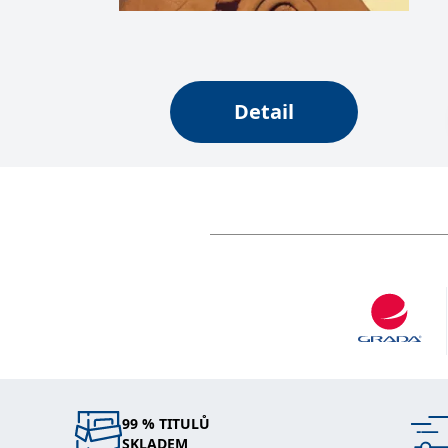
web.
Corporation
.grada.cz
MUID
1 rok
Tento soubor cook
Microsoft
synchronizuje s
Corporation
.clarity.ms
Detail
sid
.seznam.cz
1 měsíc
Toto je velmi bě
_gcl_au
3 měsíce
Tento soubor co
Google LLC
uživatel mohl v
.grada.cz
MR
7 dní
Toto je soubor c
Microsoft
Corporation
.c.bing.com
_uetvid
1 rok
Toto je soubor c
Microsoft
náš web.
Corporation
.grada.cz
test_cookie
15 minut
Tento soubor coo
Google LLC
.doubleclick.net
IDE
1 rok
Tento soubor co
Google LLC
uživatel mohl v
.doubleclick.net
uid
.adform.net
2 měsíce
Tento soubor co
analýze a hlášení
99 % TITULŮ
SKLADEM