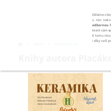
Děláme všec
u nás nako
odbornou l
které vám
u
K tomu slou
i díky vaší 
autoři
Placáková Eta
Knihy autora
Placák
NEZBYTNÉ
Nezbytně nutné soubory cookie umožňují základní funkce webovýc
Provider /