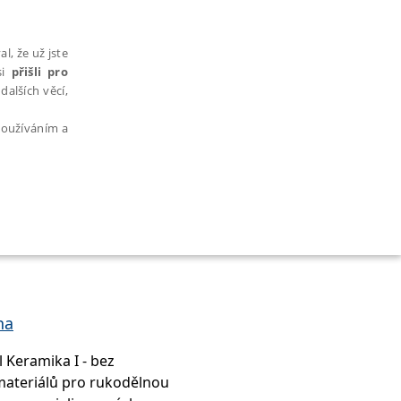
l, že už jste
si
přišli pro
dalších věcí,
 používáním a
AŘAZENÉ SOUBORY
na
l Keramika I - bez
bytně nutných souborů cookie správně používat.
 materiálů pro rukodělnou