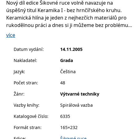
Nový díl edice Šikovné ruce volně navazuje na
__cf_bm
30 minut
Tento soubor
Cloudflare Inc.
cookie se
.heureka.cz
úspěšný titul Keramika I - bez hrnčířského kruhu.
používá k
rozlišení mezi
Keramická hlína je jeden z nejhezčích materiálů pro
lidmi a
roboty. To je
rukodělnou práci a dnes si ji můžeme bez problému
pro web
opatřit již hotovou ve specializovaných obchodech. K
přínosné, aby
více
bylo možné
samotné práci nám vystačí nástroje, které se najdou v
podávat
platné zprávy
každé domácnosti. Modelování figurek není nijak
Datum vydání
:
14.11.2005
o používání
náročné a podle jednoduchých návodů to zvládne
jejich
webových
Nakladatel
:
Grada
opravdu každý začátečník, včetně těch nejmenších.
stránek.
Jazyk
:
Čeština
CookieConsent
1 rok
Tento soubor
Cybot A/S
cookie ukládá
www.bambook.cz
stav souhlasu
Počet stran
:
48
uživatele se
soubory
Žánr
:
Výtvarné techniky
cookie pro
aktuální
doménu.
Vazby knihy
:
Spirálová vazba
G_ENABLED_IDPS
1 rok 1
Slouží k
Google LLC
Katalogové číslo
:
6335
měsíc
přihlášení
.www.grada.cz
pomocí
Google
Formát stran
:
165×232
ASP.NET_SessionId
Zavřením
Tento soubor
Microsoft
prohlížeče
cookie
Edice
:
Šikovné ruce
Corporation