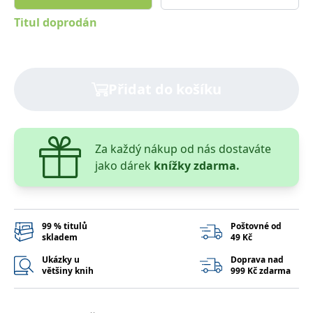
správně.
Titul doprodán
PHPSESSID
Zavřením
Cookie
PHP.net
prohlížeče
generovaný
www.bambook.cz
aplikacemi
založenými
na jazyce
PHP. Toto je
univerzální
Přidat do košíku
identifikátor
používaný k
udržování
proměnných
relací
uživatelů.
Za každý nákup od nás dostaváte
Obvykle se
jedná o
jako dárek
knížky zdarma.
náhodně
vygenerované
číslo, jeho
použití může
být specifické
pro daný
99 % titulů
Poštovné od
web, ale
skladem
49 Kč
dobrým
příkladem je
udržování
Ukázky u
Doprava nad
přihlášeného
většiny knih
999 Kč zdarma
stavu
uživatele mezi
stránkami.