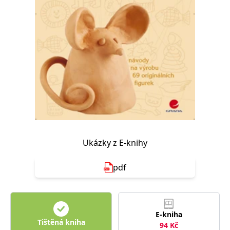
Nezbytné
Analytické
Marketingové
Funkční
Nezařazené soubory
Nezbytně nutné soubory cookie umožňují základní funkce webových
stránek, jako je přihlášení uživatele a správa účtu. Webové stránky nelze
bez nezbytně nutných souborů cookie správně používat.
Provider /
Název
Vyprší
Popis
Doména
CookieScriptConsent
1 měsíc
Tento soubor
CookieScript
cookie
www.grada.cz
používá
služba
Cookie-
Script.com k
Ukázky z E-knihy
zapamatování
předvoleb
souhlasu se
pdf
soubory
cookie
návštěvníků.
Je nutné, aby
banner
cookie
Cookie-
E-kniha
Script.com
Tištěná kniha
94
Kč
fungoval