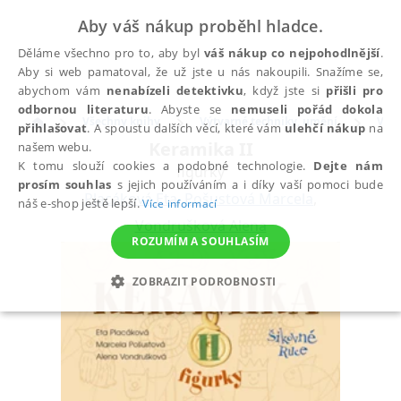
Aby váš nákup proběhl hladce.
Děláme všechno pro to, aby byl
váš nákup co nejpohodlnější
.
Aby si web pamatoval, že už jste u nás nakoupili. Snažíme se,
abychom vám
nenabízeli detektivku
, když jste si
přišli pro
odbornou literaturu
. Abyste se
nemuseli pořád dokola
Všechny knihy
Výtvarné techniky, umění
Výtv
přihlašovat
. A spoustu dalších věcí, které vám
ulehčí nákup
na
Keramika II
našem webu.
K tomu slouží cookies a podobné technologie.
Dejte nám
figurky
prosím souhlas
s jejich používáním a i díky vaší pomoci bude
Placáková Eta
,
Pošustová Marcela
,
náš e-shop ještě lepší.
Více informací
Vondrušková Alena
ROZUMÍM A SOUHLASÍM
ZOBRAZIT PODROBNOSTI
NEZBYTNÉ
ANALYTICKÉ
MARKETINGOVÉ
FUNKČNÍ
NEZAŘAZENÉ SOUBORY