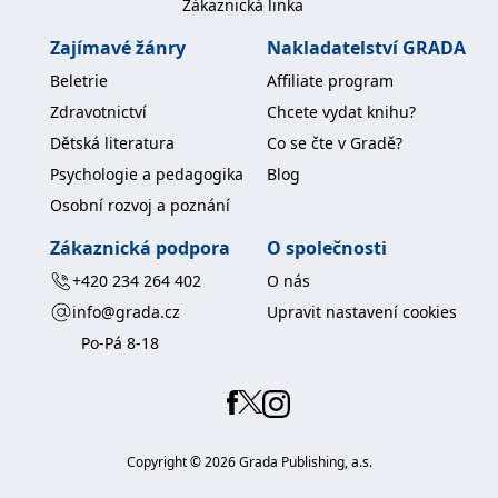
Zákaznická linka
koncový uživatel používá
webové stránky a
jakoukoli reklamu,
Zajímavé žánry
Nakladatelství GRADA
kterou koncový uživatel
mohl vidět před
Beletrie
Affiliate program
návštěvou uvedeného
webu.
Zdravotnictví
Chcete vydat knihu?
MR
7 dní
Toto je soubor cookie
Microsoft
Dětská literatura
Co se čte v Gradě?
první strany společnosti
Corporation
Microsoft MSN, který
.c.bing.com
Psychologie a pedagogika
Blog
používáme k měření
používání webu pro
Osobní rozvoj a poznání
interní analýzu.
Zákaznická podpora
O společnosti
_uetvid
1 rok
Toto je soubor cookie
Microsoft
využívaný společností
Corporation
Microsoft Bing Ads a je
+420 234 264 402
O nás
.grada.cz
sledovacím souborem
cookie. Umožňuje nám
info@grada.cz
Upravit nastavení cookies
komunikovat s
uživatelem, který již dříve
Po-Pá 8-18
navštívil náš web.
test_cookie
15 minut
Tento soubor cookie
Google LLC
nastavuje společnost
.doubleclick.net
DoubleClick (kterou
vlastní společnost
Google), aby zjistila, zda
Copyright ©
2026
Grada Publishing, a.s.
prohlížeč návštěvníka
webu podporuje
soubory cookie.