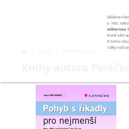
Děláme všec
u nás nako
odbornou l
které vám
u
K tomu slou
i díky vaší 
autoři
Poláčková Petra
Knihy autora
Poláčk
NEZBYTNÉ
Nezbytně nutné soubory cookie umožňují základní funkce webovýc
Provider /