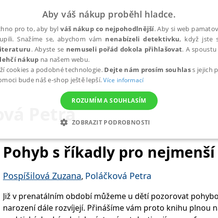
Aby váš nákup proběhl hladce.
hno pro to, aby byl
váš nákup co nejpohodlnější
. Aby si web pamatova
upili. Snažíme se, abychom vám
nenabízeli detektivku
, když jste 
iteraturu
. Abyste se
nemuseli pořád dokola přihlašovat
. A spoustu 
lehčí nákup
na našem webu.
ží cookies a podobné technologie.
Dejte nám prosím souhlas
s jejich
pomoci bude náš e-shop ještě lepší.
Více informací
ROZUMÍM A SOUHLASÍM
ová Petra
ZOBRAZIT PODROBNOSTI
ANALYTICKÉ
MARKETINGOVÉ
FUNKČNÍ
NEZ
Pohyb s říkadly pro nejmenší
Pospíšilová Zuzana
Poláčková Petra
,
Nezbytné
Analytické
Marketingové
Funkční
Nezařazené soubory
Již v prenatálním období můžeme u dětí pozorovat pohybové
h stránek, jako je přihlášení uživatele a správa účtu. Webové stránky nelze bez nez
narození dále rozvíjejí. Přinášíme vám proto knihu plnou 