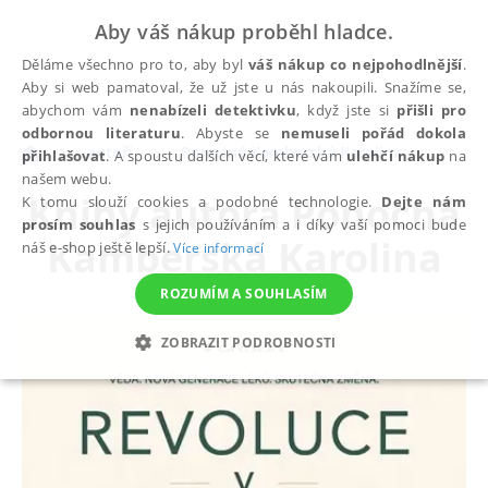
Aby váš nákup proběhl hladce.
Děláme všechno pro to, aby byl
váš nákup co nejpohodlnější
.
Aby si web pamatoval, že už jste u nás nakoupili. Snažíme se,
abychom vám
nenabízeli detektivku
, když jste si
přišli pro
odbornou literaturu
. Abyste se
nemuseli pořád dokola
autoři
Ponocná Kamberská Karolina
přihlašovat
. A spoustu dalších věcí, které vám
ulehčí nákup
na
našem webu.
Knihy autora
Ponocná
K tomu slouží cookies a podobné technologie.
Dejte nám
prosím souhlas
s jejich používáním a i díky vaší pomoci bude
Kamberská Karolina
náš e-shop ještě lepší.
Více informací
ROZUMÍM A SOUHLASÍM
ZOBRAZIT PODROBNOSTI
NEZBYTNÉ
ANALYTICKÉ
MARKETINGOVÉ
FUNKČNÍ
NEZAŘAZENÉ SOUBORY