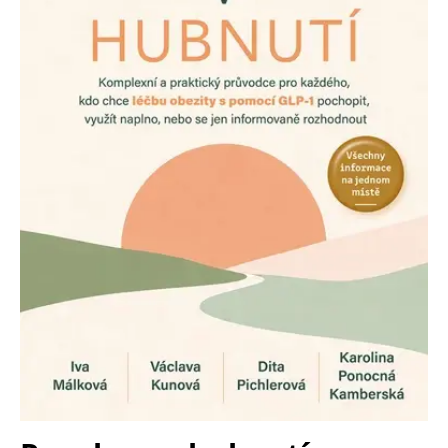
Nezbytné
Analytické
Marketingové
Funkční
Nezařazené soubory
Nezbytně nutné soubory cookie umožňují základní funkce webových
stránek, jako je přihlášení uživatele a správa účtu. Webové stránky nelze
bez nezbytně nutných souborů cookie správně používat.
Provider /
Název
Vyprší
Popis
Doména
CookieScriptConsent
1 měsíc
Tento soubor
CookieScript
cookie
www.grada.cz
používá
služba
Cookie-
Script.com k
zapamatování
předvoleb
souhlasu se
soubory
cookie
návštěvníků.
Je nutné, aby
banner
cookie
Cookie-
Script.com
fungoval