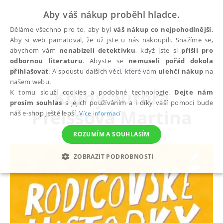
Aby váš nákup proběhl hladce.
Děláme všechno pro to, aby byl
váš nákup co nejpohodlnější
.
Aby si web pamatoval, že už jste u nás nakoupili. Snažíme se,
abychom vám
nenabízeli detektivku
, když jste si
přišli pro
odbornou literaturu
. Abyste se
nemuseli pořád dokola
autoři
Preissová Martina
přihlašovat
. A spoustu dalších věcí, které vám
ulehčí nákup
na
našem webu.
Knihy autora
K tomu slouží cookies a podobné technologie.
Dejte nám
prosím souhlas
s jejich používáním a i díky vaší pomoci bude
Preissová Martina
náš e-shop ještě lepší.
Více informací
ROZUMÍM A SOUHLASÍM
ZOBRAZIT PODROBNOSTI
NEZBYTNÉ
ANALYTICKÉ
MARKETINGOVÉ
FUNKČNÍ
NEZAŘAZENÉ SOUBORY