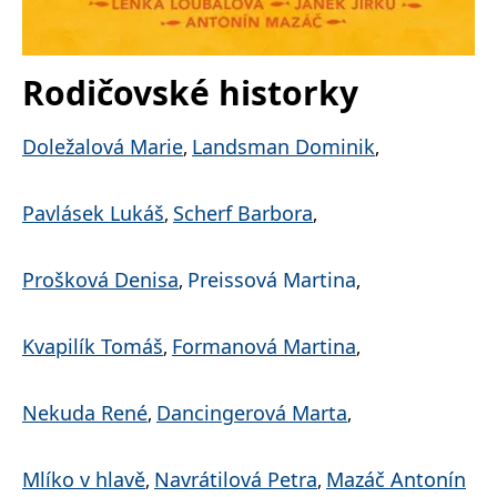
správně.
PHPSESSID
Zavřením
Cookie
PHP.net
prohlížeče
generovaný
www.bambook.cz
aplikacemi
Rodičovské historky
založenými
na jazyce
PHP. Toto je
univerzální
Doležalová Marie
Landsman Dominik
,
,
identifikátor
používaný k
udržování
proměnných
Pavlásek Lukáš
Scherf Barbora
relací
,
,
uživatelů.
Obvykle se
jedná o
náhodně
Prošková Denisa
Preissová Martina
,
,
vygenerované
číslo, jeho
použití může
být specifické
Kvapilík Tomáš
Formanová Martina
,
,
pro daný
web, ale
dobrým
příkladem je
Nekuda René
Dancingerová Marta
,
,
udržování
přihlášeného
stavu
uživatele mezi
stránkami.
Mlíko v hlavě
Navrátilová Petra
Mazáč Antonín
,
,