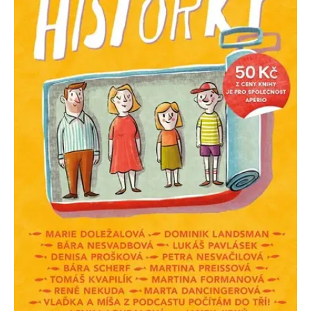
Nezbytné
Analytické
Marketingové
Funkční
Nezařazené soubory
Nezbytně nutné soubory cookie umožňují základní funkce webových
stránek, jako je přihlášení uživatele a správa účtu. Webové stránky nelze
bez nezbytně nutných souborů cookie správně používat.
Provider /
Název
Vyprší
Popis
Doména
CookieScriptConsent
1 měsíc
Tento soubor
CookieScript
cookie
www.grada.cz
používá
služba
Cookie-
Script.com k
zapamatování
předvoleb
souhlasu se
soubory
cookie
návštěvníků.
Je nutné, aby
banner
cookie
Cookie-
Script.com
fungoval