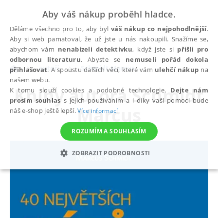
Aby váš nákup proběhl hladce.
Děláme všechno pro to, aby byl
váš nákup co nejpohodlnější
.
Aby si web pamatoval, že už jste u nás nakoupili. Snažíme se,
abychom vám
nenabízeli detektivku
, když jste si
přišli pro
odbornou literaturu
. Abyste se
nemuseli pořád dokola
autoři
Schmidt Marcus
přihlašovat
. A spoustu dalších věcí, které vám
ulehčí nákup
na
našem webu.
Knihy autora
Schmidt
K tomu slouží cookies a podobné technologie.
Dejte nám
prosím souhlas
s jejich používáním a i díky vaší pomoci bude
Marcus
náš e-shop ještě lepší.
Více informací
ROZUMÍM A SOUHLASÍM
ZOBRAZIT PODROBNOSTI
NEZBYTNÉ
ANALYTICKÉ
MARKETINGOVÉ
FUNKČNÍ
NEZAŘAZENÉ SOUBORY