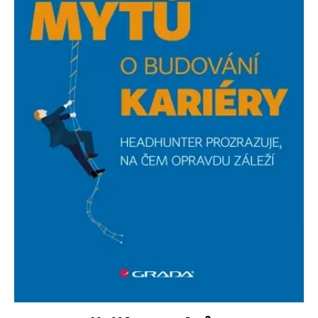
Nezbytné
Analytické
Marketingové
Funkční
Nezařazené soubory
Nezbytně nutné soubory cookie umožňují základní funkce webových
stránek, jako je přihlášení uživatele a správa účtu. Webové stránky nelze
bez nezbytně nutných souborů cookie správně používat.
Provider /
Název
Vyprší
Popis
Doména
CookieScriptConsent
1 měsíc
Tento soubor
CookieScript
cookie
www.grada.cz
používá
služba
Cookie-
Script.com k
zapamatování
předvoleb
souhlasu se
soubory
cookie
návštěvníků.
Je nutné, aby
banner
cookie
Cookie-
Script.com
fungoval