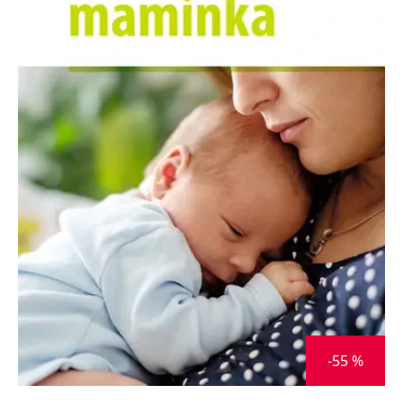
Nezbytné
Analytické
Marketingové
Funkční
Nezařazené soubory
Nezbytně nutné soubory cookie umožňují základní funkce webových
stránek, jako je přihlášení uživatele a správa účtu. Webové stránky nelze
bez nezbytně nutných souborů cookie správně používat.
Provider /
Název
Vyprší
Popis
Doména
CookieScriptConsent
1 měsíc
Tento soubor
CookieScript
cookie
www.grada.cz
používá
služba
Cookie-
Script.com k
zapamatování
předvoleb
souhlasu se
soubory
cookie
návštěvníků.
Je nutné, aby
banner
cookie
-55 %
Cookie-
Script.com
fungoval