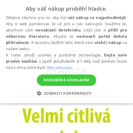
Aby váš nákup proběhl hladce.
Děláme všechno pro to, aby byl
váš nákup co nejpohodlnější
.
Aby si web pamatoval, že už jste u nás nakoupili. Snažíme se,
abychom vám
nenabízeli detektivku
, když jste si
přišli pro
odbornou literaturu
. Abyste se
nemuseli pořád dokola
autoři
Schorr Brigitte
přihlašovat
. A spoustu dalších věcí, které vám
ulehčí nákup
na
našem webu.
Knihy autora
Schorr
K tomu slouží cookies a podobné technologie.
Dejte nám
prosím souhlas
s jejich používáním a i díky vaší pomoci bude
Brigitte
náš e-shop ještě lepší.
Více informací
ROZUMÍM A SOUHLASÍM
ZOBRAZIT PODROBNOSTI
NEZBYTNÉ
ANALYTICKÉ
MARKETINGOVÉ
FUNKČNÍ
NEZAŘAZENÉ SOUBORY