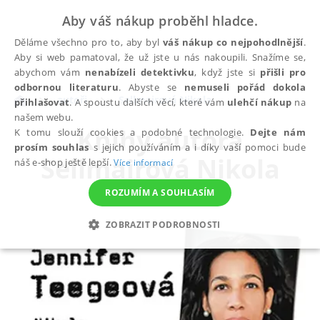
Aby váš nákup proběhl hladce.
Děláme všechno pro to, aby byl
váš nákup co nejpohodlnější
.
Aby si web pamatoval, že už jste u nás nakoupili. Snažíme se,
abychom vám
nenabízeli detektivku
, když jste si
přišli pro
odbornou literaturu
. Abyste se
nemuseli pořád dokola
autoři
Sellmairová Nikola
přihlašovat
. A spoustu dalších věcí, které vám
ulehčí nákup
na
našem webu.
Knihy autora
K tomu slouží cookies a podobné technologie.
Dejte nám
prosím souhlas
s jejich používáním a i díky vaší pomoci bude
Sellmairová Nikola
náš e-shop ještě lepší.
Více informací
ROZUMÍM A SOUHLASÍM
ZOBRAZIT PODROBNOSTI
NEZBYTNÉ
ANALYTICKÉ
MARKETINGOVÉ
FUNKČNÍ
NEZAŘAZENÉ SOUBORY