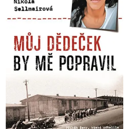
Nezbytné
Analytické
Marketingové
Funkční
Nezařazené soubory
Nezbytně nutné soubory cookie umožňují základní funkce webových
stránek, jako je přihlášení uživatele a správa účtu. Webové stránky nelze
bez nezbytně nutných souborů cookie správně používat.
Provider /
Název
Vyprší
Popis
Doména
CookieScriptConsent
1 měsíc
Tento soubor
CookieScript
cookie
www.grada.cz
používá
služba
Cookie-
Script.com k
zapamatování
předvoleb
souhlasu se
soubory
cookie
návštěvníků.
Je nutné, aby
banner
cookie
Cookie-
Script.com
fungoval