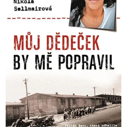
Nezbytné
Analytické
Marketingové
Funkční
Nezařazené soubory
Nezbytně nutné soubory cookie umožňují základní funkce webových
stránek, jako je přihlášení uživatele a správa účtu. Webové stránky nelze
bez nezbytně nutných souborů cookie správně používat.
Provider /
Název
Vyprší
Popis
Doména
CookieScriptConsent
1 měsíc
Tento soubor
CookieScript
cookie
www.grada.cz
používá
služba
Cookie-
Script.com k
zapamatování
předvoleb
souhlasu se
soubory
cookie
návštěvníků.
Je nutné, aby
banner
cookie
Cookie-
Script.com
fungoval