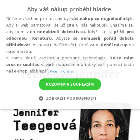
Aby váš nákup proběhl hladce.
Děláme všechno pro to, aby byl
váš nákup co nejpohodlnější
.
Aby si web pamatoval, že už jste u nás nakoupili. Snažíme se,
abychom vám
nenabízeli detektivku
, když jste si
přišli pro
odbornou literaturu
. Abyste se
nemuseli pořád dokola
autoři
Teegeová Jennifer
přihlašovat
. A spoustu dalších věcí, které vám
ulehčí nákup
na
našem webu.
Knihy autora
K tomu slouží cookies a podobné technologie.
Dejte nám
prosím souhlas
s jejich používáním a i díky vaší pomoci bude
Teegeová Jennifer
náš e-shop ještě lepší.
Více informací
ROZUMÍM A SOUHLASÍM
ZOBRAZIT PODROBNOSTI
NEZBYTNÉ
ANALYTICKÉ
MARKETINGOVÉ
FUNKČNÍ
NEZAŘAZENÉ SOUBORY