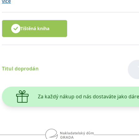
více
tréninkové hodiny, tak aby i sportovně méně vzdělaný čte
provádět náročné pohybové aktivity, které squash bezespo
Tištěná kniha
Titul doprodán
Za každý nákup od nás dostaváte jako dár