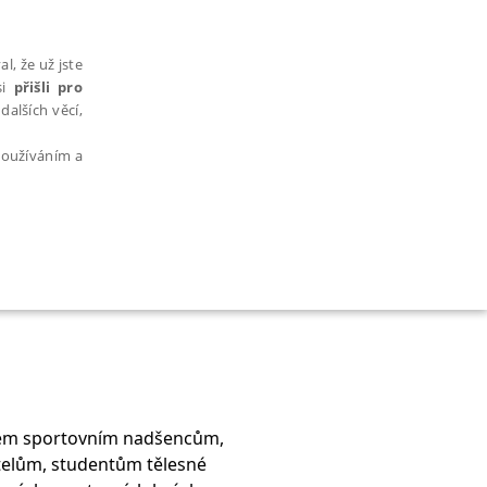
l, že už jste
si
přišli pro
dalších věcí,
 používáním a
AŘAZENÉ SOUBORY
všem sportovním nadšencům,
bytně nutných souborů cookie správně používat.
telům, studentům tělesné