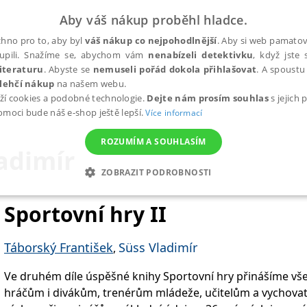
Aby váš nákup proběhl hladce.
hno pro to, aby byl
váš nákup co nejpohodlnější
. Aby si web pamatova
upili. Snažíme se, abychom vám
nenabízeli detektivku
, když jste 
iteraturu
. Abyste se
nemuseli pořád dokola přihlašovat
. A spoustu 
lehčí nákup
na našem webu.
ží cookies a podobné technologie.
Dejte nám prosím souhlas
s jejich
pomoci bude náš e-shop ještě lepší.
Více informací
ROZUMÍM A SOUHLASÍM
adimír
ZOBRAZIT PODROBNOSTI
ANALYTICKÉ
MARKETINGOVÉ
FUNKČNÍ
NEZ
Sportovní hry II
Táborský František
Süss Vladimír
,
Nezbytné
Analytické
Marketingové
Funkční
Nezařazené soubory
Ve druhém díle úspěšné knihy Sportovní hry přinášíme 
h stránek, jako je přihlášení uživatele a správa účtu. Webové stránky nelze bez nez
hráčům i divákům, trenérům mládeže, učitelům a vychova