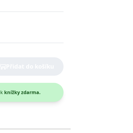
nář mohl bez újmy na zdraví
ru přináší.
Přidat do košíku
ek
knížky zdarma.