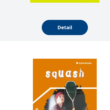
web.
Corporation
.grada.cz
MUID
1 rok
Tento soubor cook
Microsoft
synchronizuje s
Corporation
.clarity.ms
Detail
sid
.seznam.cz
1 měsíc
Toto je velmi bě
_gcl_au
3 měsíce
Tento soubor co
Google LLC
uživatel mohl v
.grada.cz
MR
7 dní
Toto je soubor c
Microsoft
Corporation
.c.bing.com
_uetvid
1 rok
Toto je soubor c
Microsoft
náš web.
Corporation
.grada.cz
test_cookie
15 minut
Tento soubor coo
Google LLC
.doubleclick.net
IDE
1 rok
Tento soubor co
Google LLC
uživatel mohl v
.doubleclick.net
uid
.adform.net
2 měsíce
Tento soubor co
analýze a hlášení