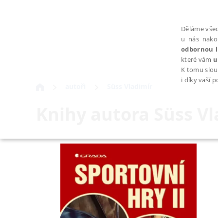
Děláme všec
u nás nako
odbornou l
které vám
u
K tomu slou
i díky vaší 
autoři
Süss Vladimír
Knihy autora
Süss Vl
NEZBYTNÉ
Nezbytně nutné soubory cookie umožňují základní funkce webovýc
Provider /