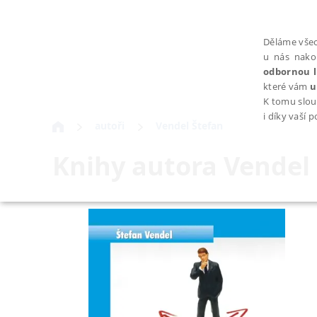
Děláme všec
u nás nako
odbornou l
které vám
u
K tomu slou
i díky vaší 
autoři
Vendel Štefan
Knihy autora
Vendel
NEZBYTNÉ
Nezbytně nutné soubory cookie umožňují základní funkce webovýc
Provider /