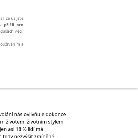
l, že už jste
si
přišli pro
dalších věcí,
 používáním a
AŘAZENÉ SOUBORY
ovolání nás ovlivňuje dokonce
ím životem, životním stylem
bytně nutných souborů cookie správně používat.
en asi 18 % lidí má
oč tedy nezvýšit zmíněné