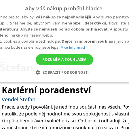
Aby váš nákup proběhl hladce.
hno pro to, aby byl
váš nákup co nejpohodlnější
. Aby si web pamatova
upili. Snažíme se, abychom vám
nenabízeli detektivku
, když jste 
iteraturu
. Abyste se
nemuseli pořád dokola přihlašovat
. A spoustu 
lehčí nákup
na našem webu.
ží cookies a podobné technologie.
Dejte nám prosím souhlas
s jejich
pomoci bude náš e-shop ještě lepší.
Více informací
ROZUMÍM A SOUHLASÍM
 Štefan
ZOBRAZIT PODROBNOSTI
ANALYTICKÉ
MARKETINGOVÉ
FUNKČNÍ
NEZ
Kariérní poradenství
Vendel Štefan
Práce, a tedy i povolání, je nedílnou součástí nás všech. P
Nezbytné
Analytické
Marketingové
Funkční
Nezařazené soubory
natolik, že podle něj hodnotíme svou spokojenost s vlastn
h stránek, jako je přihlášení uživatele a správa účtu. Webové stránky nelze bez nez
či způsobem trávení volného času. Odborníci odhadují, že j
zaměstnání, které jim umožňuje uspokojující realizaci. Pr