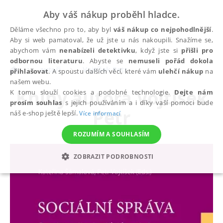
Aby váš nákup proběhl hladce.
Děláme všechno pro to, aby byl
váš nákup co nejpohodlnější
.
Aby si web pamatoval, že už jste u nás nakoupili. Snažíme se,
abychom vám
nenabízeli detektivku
, když jste si
přišli pro
odbornou literaturu
. Abyste se
nemuseli pořád dokola
autoři
Vojtíšek Petr
přihlašovat
. A spoustu dalších věcí, které vám
ulehčí nákup
na
našem webu.
Knihy autora
Vojtíšek
K tomu slouží cookies a podobné technologie.
Dejte nám
prosím souhlas
s jejich používáním a i díky vaší pomoci bude
Petr
náš e-shop ještě lepší.
Více informací
ROZUMÍM A SOUHLASÍM
ZOBRAZIT PODROBNOSTI
NEZBYTNÉ
ANALYTICKÉ
MARKETINGOVÉ
FUNKČNÍ
NEZAŘAZENÉ SOUBORY