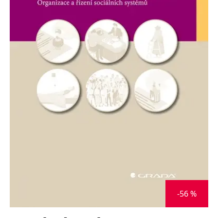
Nezbytné
Analytické
Marketingové
Funkční
Nezařazené soubory
Nezbytně nutné soubory cookie umožňují základní funkce webových
stránek, jako je přihlášení uživatele a správa účtu. Webové stránky nelze
bez nezbytně nutných souborů cookie správně používat.
Provider /
Název
Vyprší
Popis
Doména
CookieScriptConsent
1 měsíc
Tento soubor
CookieScript
cookie
www.grada.cz
používá
služba
Cookie-
Script.com k
zapamatování
předvoleb
souhlasu se
soubory
cookie
návštěvníků.
Je nutné, aby
banner
-56 %
cookie
Cookie-
Script.com
fungoval