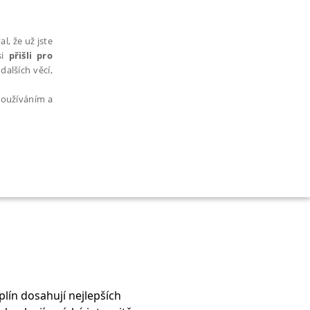
l, že už jste
si
přišli pro
dalších věcí,
 používáním a
AŘAZENÉ SOUBORY
bytně nutných souborů cookie správně používat.
lín dosahují nejlepších