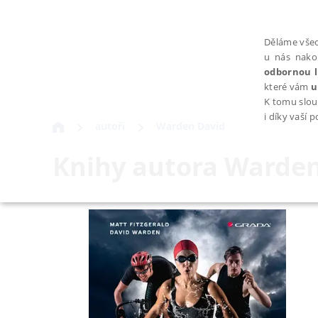
Děláme všec
u nás nako
odbornou l
které vám
u
K tomu slou
i díky vaší 
autoři
Warden David
Knihy autora
Warden
NEZBYTNÉ
Nezbytně nutné soubory cookie umožňují základní funkce webovýc
Provider /