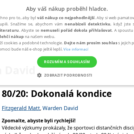
Aby váš nákup proběhl hladce.
hno pro to, aby byl
váš nákup co nejpohodlnější
. Aby si web pamatova
upili. Snažíme se, abychom vám
nenabízeli detektivku
, když jste 
iteraturu
. Abyste se
nemuseli pořád dokola přihlašovat
. A spoustu 
lehčí nákup
na našem webu.
ží cookies a podobné technologie.
Dejte nám prosím souhlas
s jejich
pomoci bude náš e-shop ještě lepší.
Více informací
ROZUMÍM A SOUHLASÍM
 David
ZOBRAZIT PODROBNOSTI
ANALYTICKÉ
MARKETINGOVÉ
FUNKČNÍ
NEZ
80/20: Dokonalá kondice
Fitzgerald Matt
Warden David
,
Nezbytné
Analytické
Marketingové
Funkční
Nezařazené soubory
Zpomalte, abyste byli rychlejší!
h stránek, jako je přihlášení uživatele a správa účtu. Webové stránky nelze bez nez
Vědecké výzkumy prokázaly, že sportovci distančních discip