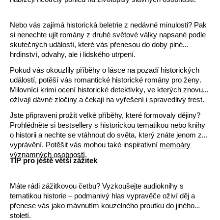
Nezbytné
Analytické
Marketingové
Funkční
Nebo vás zajímá
historická beletrie
z nedávné minulosti? Pak
Nezařazené soubory
si nenechte ujít
romány z druhé světové války
napsané
podle
skutečných událostí
, které vás přenesou do doby plné
Nezbytně nutné soubory cookie umožňují základní funkce webových
hrdinství, odvahy, ale i lidského utrpení.
stránek, jako je přihlášení uživatele a správa účtu. Webové stránky nelze
bez nezbytně nutných souborů cookie správně používat.
Pokud vás okouzlily příběhy o lásce na pozadí historických
Provider /
událostí, potěší vás
romantické historické romány pro ženy
.
Název
Vyprší
Popis
Doména
Milovníci krimi ocení
historické detektivky
, ve kterých znovu
CookieScriptConsent
1 měsíc
Tento soubor
ožívají dávné zločiny a čekají na vyřešení i spravedlivý trest.
CookieScript
cookie
www.grada.cz
používá
Jste připraveni prožít velké příběhy, které formovaly dějiny?
služba
Prohlédněte si
bestsellery
s historickou tematikou nebo
knihy
Cookie-
Script.com k
o historii
a nechte se vtáhnout do světa, který znáte jenom z
zapamatování
vyprávění. Potěšit vás mohou také inspirativní
memoáry
předvoleb
souhlasu se
významných osobností
.
TIP pro ještě větší zážitek
soubory
cookie
návštěvníků.
Je nutné, aby
Máte rádi zážitkovou četbu? Vyzkoušejte
audioknihy
s
banner
cookie
tematikou
historie
– podmanivý hlas vypravěče oživí děj a
Cookie-
přenese vás jako mávnutím kouzelného proutku do jiného
Script.com
století.
fungoval