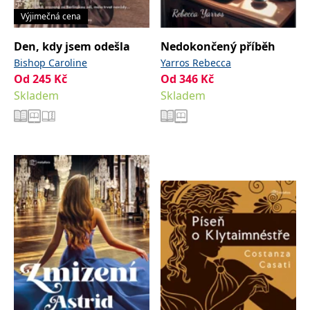
Výjimečná cena
Den, kdy jsem odešla
Nedokončený příběh
Bishop Caroline
Yarros Rebecca
Od
245
Kč
Od
346
Kč
Skladem
Skladem