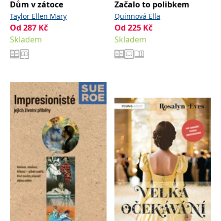
Dům v zátoce
Začalo to polibkem
Taylor Ellen Mary
Quinnová Ella
Od
287
Kč
Od
225
Kč
Skladem
Skladem