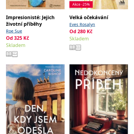
Akce -25%
Impresionisté: Jejich
Velká očekávání
životní příběhy
Eves Rosalyn
Roe Sue
Od
280
Kč
Od
325
Kč
Skladem
Skladem