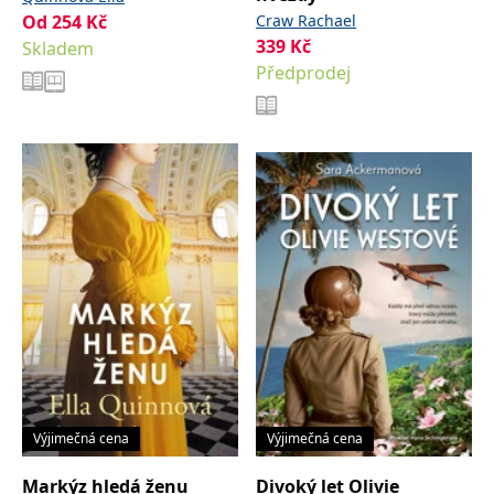
Od
254
Kč
Craw Rachael
339
Kč
Skladem
Předprodej
Výjimečná cena
Výjimečná cena
Markýz hledá ženu
Divoký let Olivie