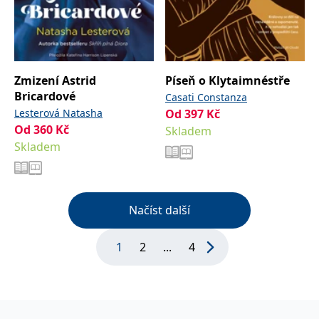
Zmizení Astrid
Píseň o Klytaimnéstře
Bricardové
Casati Constanza
Lesterová Natasha
Od
397
Kč
Od
360
Kč
Skladem
Skladem
Načíst další
1
2
...
4