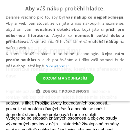
Aby váš nákup proběhl hladce.
Děláme všechno pro to, aby byl
váš nákup co nejpohodlnější
.
Aby si web pamatoval, že už jste u nás nakoupili. Snažíme se,
abychom vám
nenabízeli detektivku
, když jste si
přišli pro
odbornou literaturu
. Abyste se
nemuseli pořád dokola
Všechny knihy
Beletrie
Historické romány
přihlašovat
. A spoustu dalších věcí, které vám
ulehčí nákup
na
Historické romány
našem webu.
K tomu slouží cookies a podobné technologie.
Dejte nám
prosím souhlas
s jejich používáním a i díky vaší pomoci bude
náš e-shop ještě lepší.
Více informací
Historické romány
– Příběhy, které vás přenesou v
čase
ROZUMÍM A SOUHLASÍM
ZOBRAZIT PODROBNOSTI
Přijměte pozvánku na cestu časem!
Nejlepší historické
romány
nabízejí pohled do minulosti, kde se mísí skutečné
NEZBYTNÉ
ANALYTICKÉ
MARKETINGOVÉ
události s fikcí. Prožijte životy legendárních osobností,
poznejte atmosféru dávných časů a nechte se unést
FUNKČNÍ
NEZAŘAZENÉ SOUBORY
dobrodružstvím, které překonává hranice století.
Vydejte se po stopách známých osobností a objevte osudy
významných postav z dějin –
historické životopisné romány
nabízejí neotřelý pohled na
životopisy slavných osobností
.