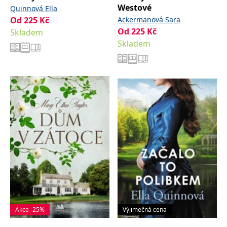
Westové
Quinnová Ella
Od
225
Kč
Ackermanová Sara
Od
225
Kč
Skladem
Skladem
Akce -25%
Výjimečná cena