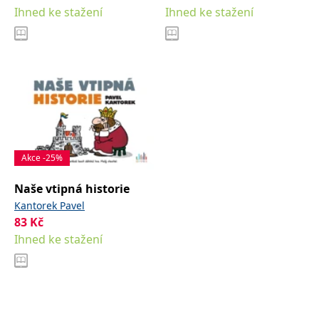
Ihned ke stažení
Ihned ke stažení
IDE
1 rok
Tento soubor cookie
Google LLC
nastavuje společnost
.doubleclick.net
Doubleclick a provádí
informace o tom, jak
koncový uživatel používá
webové stránky a
jakoukoli reklamu,
kterou koncový uživatel
mohl vidět před
návštěvou uvedeného
webu.
uid
.adform.net
2 měsíce
Tento soubor cookie
poskytuje jednoznačně
Akce -25%
přiřazené strojově
generované ID uživatele
a shromažďuje údaje o
Naše vtipná historie
aktivitě na webu. Tato
data mohou být
Kantorek Pavel
odeslána k analýze a
83
Kč
hlášení třetí straně.
Ihned ke stažení