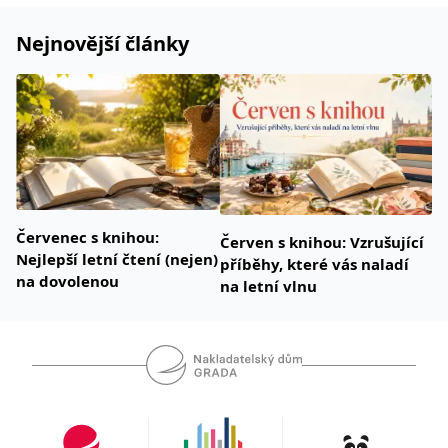
Nejnovější články
Červenec s knihou:
Červen s knihou: Vzrušující
Nejlepší letní čtení (nejen)
příběhy, které vás naladí
na dovolenou
na letní vlnu